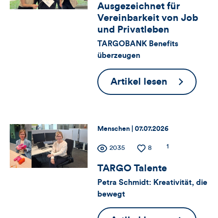
Ausgezeichnet für
Kommentare
für
Views
Likes
Vereinbarkeit von Job
dieses
Views,
und Privatleben
TARGOBANK Benefits
Artikels
Likes
überzeugen
und
Ausgezeic
Artikel lesen
Kommentare
für
Vereinbark
dieses
von
Thema:
Datum:
Menschen |
07.07.2026
Artikels
Job
Zähler
Anzahl
1
Anzahl
2035
Anzahl
8
und
der
der
der
für
Kommentare
TARGO Talente
Privatlebe
Views
Likes
Petra Schmidt: Kreativität, die
Views,
bewegt
Likes