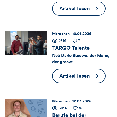
und
Gemeinsa
Artikel lesen
Kommentare
Bunt.
Duisburg.
dieses
Thema:
Datum:
Menschen |
10.06.2026
Artikels
Zähler
Anzahl
2316
Anzahl
7
der
der
TARGO Talente
für
Views
Likes
Noé Dario Stoewe: der Mann,
der groovt
Views,
Likes
TARGO
Artikel lesen
Talente
und
Kommentare
Thema:
Datum:
Menschen |
12.05.2026
dieses
Zähler
Anzahl
3014
Anzahl
15
der
der
Berufe bei der