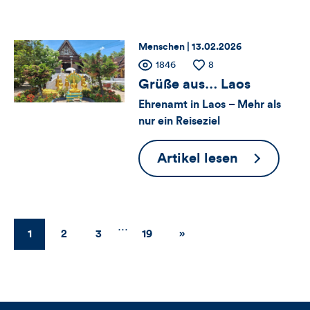
Kommentare
der
dieses
TARGOBA
Thema:
Datum:
Menschen |
13.02.2026
Zähler
Anzahl
1846
Anzahl
8
Artikels
der
der
Grüße aus… Laos
für
Views
Likes
Ehrenamt in Laos – Mehr als
nur ein Reiseziel
Views,
Likes
Grüße
Artikel lesen
aus…
und
Laos
Kommentare
…
1
2
3
19
Weiter
»
dieses
Artikels