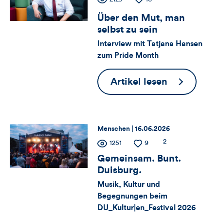
Zähler
der
der
Über den Mut, man
für
Views
Likes
selbst zu sein
Views,
Interview mit Tatjana Hansen
zum Pride Month
Likes
Über
Artikel lesen
und
den
Kommentare
Mut,
dieses
man
Thema:
Datum:
Menschen |
16.06.2026
selbst
Zähler
Anzahl
2
Artikels
Anzahl
1251
Anzahl
9
der
zu
der
der
Gemeinsam. Bunt.
für
Kommentare
Views
Likes
sein
Duisburg.
Views,
Musik, Kultur und
Begegnungen beim
Likes
DU_Kultur|en_Festival 2026