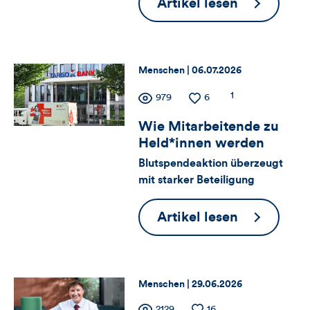
TARGO
Artikel lesen
und
Talente
Kommentare
Thema:
Datum:
Menschen |
06.07.2026
dieses
Zähler
Anzahl
1
Anzahl
979
Anzahl
6
Artikels
der
der
der
für
Kommentare
Wie Mitarbeitende zu
Views
Likes
Held*innen werden
Views,
Blutspendeaktion überzeugt
mit starker Beteiligung
Likes
und
Wie
Artikel lesen
Mitarbeite
Kommentare
zu
dieses
Held*inne
Thema:
Datum:
Menschen |
29.06.2026
werden
Artikels
Anzahl
2129
Anzahl
16