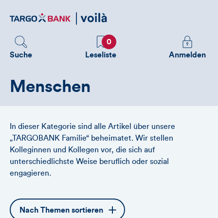
Direktlink
zum
Inhalt
Favoriten
Melden
0
Sie
Suche
Leseliste
Anmelden
sich
an
Menschen
um
zusätzliche
Informatione
zu
In dieser Kategorie sind alle Artikel über unsere
sehen
„TARGOBANK Familie“ beheimatet. Wir stellen
Kolleginnen und Kollegen vor, die sich auf
unterschiedlichste Weise beruflich oder sozial
engagieren.
Öffnet
Nach Themen sortieren