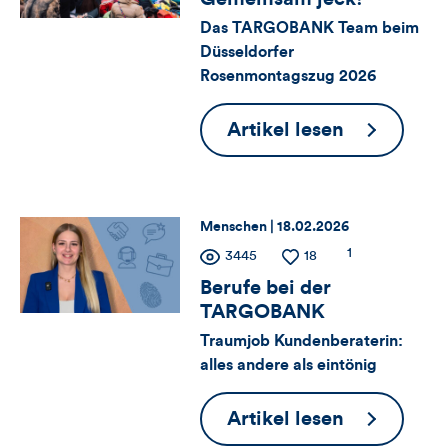
für
Kommentare
Views
Likes
Das TARGOBANK Team beim
Views,
Düsseldorfer
Rosenmontagszug 2026
Likes
Gemeinsa
Artikel lesen
und
jeck!
Kommentare
dieses
Thema:
Datum:
Menschen |
18.02.2026
Zähler
Anzahl
1
Anzahl
3445
Anzahl
18
Artikels
der
der
der
Berufe bei der
für
Kommentare
Views
Likes
TARGOBANK
Views,
Traumjob Kundenberaterin:
alles andere als eintönig
Likes
Berufe
Artikel lesen
und
bei