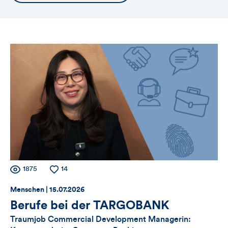
die
Themennavigation
Zähler
Anzahl
1875
Anzahl
14
der
der
Thema:
Datum:
für
Menschen |
15.07.2026
Views
Likes
Berufe bei der TARGOBANK
Views,
Traumjob Commercial Development Managerin: