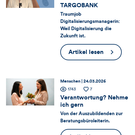
Artikels
für
Views
Likes
TARGOBANK
Traumjob
Views,
Digitalisierungsmanagerin:
Likes
Weil Digitalisierung die
Zukunft ist.
und
Berufe
Artikel lesen
Kommentare
bei
dieses
der
Artikels
TARGOBA
Thema:
Datum:
Menschen |
24.03.2026
Zähler
Anzahl
1743
Anzahl
7
der
der
Verantwortung? Nehme
für
Views
Likes
ich gern
Von der Auszubildenden zur
Views,
Beratungsbüroleiterin.
Likes