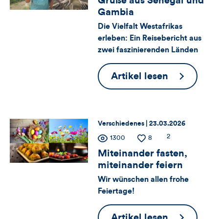
Grüße aus Senegal und
für
Kommentare
Views
Likes
Gambia
Views,
Die Vielfalt Westafrikas
erleben: Ein Reisebericht aus
Likes
zwei faszinierenden Länden
und
Grüße
Artikel lesen
Kommentare
aus
Senegal
dieses
und
Thema:
Datum:
Verschiedenes |
23.03.2026
Artikels
Gambia
Zähler
Anzahl
2
Anzahl
1300
Anzahl
8
der
der
der
Miteinander fasten,
für
Kommentare
Views
Likes
miteinander feiern
Views,
Wir wünschen allen frohe
Feiertage!
Likes
Miteinande
Artikel lesen