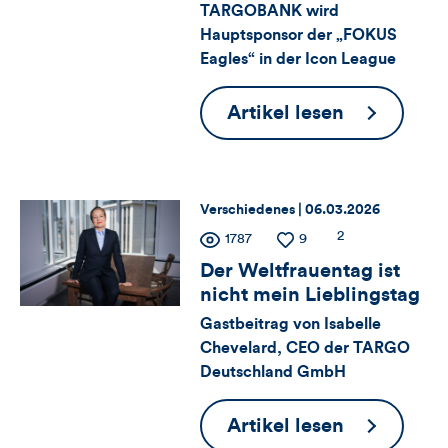
TARGOBANK wird
Views,
Hauptsponsor der „FOKUS
Likes
Eagles“ in der Icon League
und
Neues
Artikel lesen
Kommentare
Spielfeld,
gleiche
dieses
Mission
Thema:
Datum:
Verschiedenes |
06.03.2026
Artikels
Zähler
Anzahl
2
Anzahl
1787
Anzahl
9
der
der
der
Der Weltfrauentag ist
für
Kommentare
Views
Likes
nicht mein Lieblingstag
Views,
Gastbeitrag von Isabelle
Chevelard, CEO der TARGO
Likes
Deutschland GmbH
und
Der
Artikel lesen