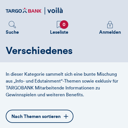
Direktlink
zum
Inhalt
Favoriten
Melden
0
Sie
Suche
Leseliste
Anmelden
sich
an
Verschiedenes
um
zusätzliche
Informatione
zu
In dieser Kategorie sammelt sich eine bunte Mischung
sehen
aus „Info- und Edutainment“-Themen sowie exklusiv für
TARGOBANK Mitarbeitende Informationen zu
Gewinnspielen und weiteren Benefits.
Öffnet
Nach Themen sortieren
die