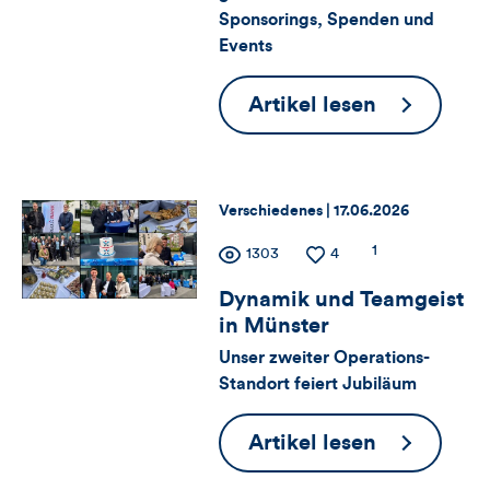
Sponsorings, Spenden und
Artikels
Likes
Events
und
Auf
Artikel lesen
Kommentare
gute
Nachbarsc
dieses
Thema:
Datum:
Verschiedenes |
17.06.2026
Artikels
Zähler
Anzahl
1
Anzahl
1303
Anzahl
4
der
der
der
für
Kommentare
Dynamik und Teamgeist
Views
Likes
in Münster
Views,
Unser zweiter Operations-
Standort feiert Jubiläum
Likes
und
Dynamik
Artikel lesen
und