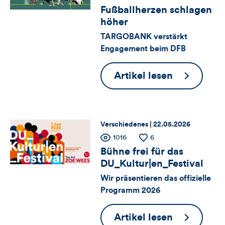
für
Kommentare
Fußballherzen schlagen
Views
Likes
höher
Views,
TARGOBANK verstärkt
Engagement beim DFB
Likes
und
Fußballher
Artikel lesen
schlagen
Kommentare
höher
dieses
Thema:
Datum:
Verschiedenes |
22.05.2026
Artikels
Zähler
Anzahl
1016
Anzahl
6
der
der
Bühne frei für das
für
Views
Likes
DU_Kultur|en_Festival
Wir präsentieren das offizielle
Views,
Programm 2026
Likes
Bühne
Artikel lesen