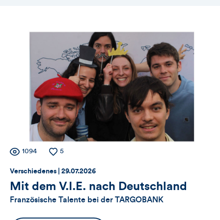
Themennavigation
Zähler
Anzahl
1094
Anzahl
5
der
der
Thema:
Datum:
für
Verschiedenes |
29.07.2026
Views
Likes
Mit dem V.I.E. nach Deutschland
Views,
Französische Talente bei der TARGOBANK
Likes