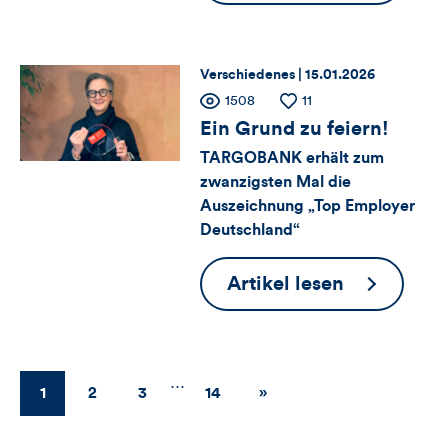
Kommentare
Weltfrauen
ist
dieses
nicht
Thema:
Datum:
Verschiedenes |
15.01.2026
Artikels
mein
Zähler
Anzahl
1508
Anzahl
11
der
der
Lieblingst
Ein Grund zu feiern!
für
Views
Likes
TARGOBANK erhält zum
zwanzigsten Mal die
Views,
Auszeichnung „Top Employer
Likes
Deutschland“
und
Ein
Artikel lesen
Kommentare
Grund
zu
dieses
feiern!
…
1
2
3
14
Weiter
»
Artikels