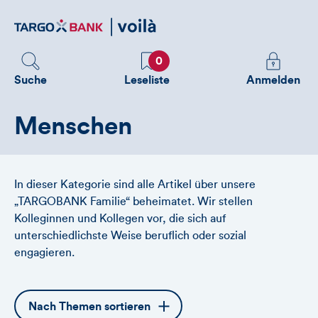
Direktlink
zum
Inhalt
Favoriten
Melden
0
Sie
Suche
Leseliste
Anmelden
sich
an
Menschen
um
zusätzliche
Informatione
zu
In dieser Kategorie sind alle Artikel über unsere
sehen
„TARGOBANK Familie“ beheimatet. Wir stellen
Kolleginnen und Kollegen vor, die sich auf
unterschiedlichste Weise beruflich oder sozial
engagieren.
Öffnet
Nach Themen sortieren