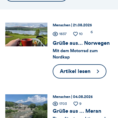
die
Themennavigation
Thema:
Datum:
Menschen |
21.08.2025
Zähler
Anzahl
6
Anzahl
1837
Anzahl
10
der
der
der
Grüße aus… Norwegen
für
Kommentare
Views
Likes
Mit dem Motorrad zum
Views,
Nordkap
Likes
Grüße
Artikel lesen
und
aus…
Norwegen
Kommentare
Thema:
Datum:
Menschen |
04.08.2025
dieses
Zähler
Anzahl
1703
Anzahl
9
Artikels
der
der
Grüße aus … Meran
für
Views
Likes