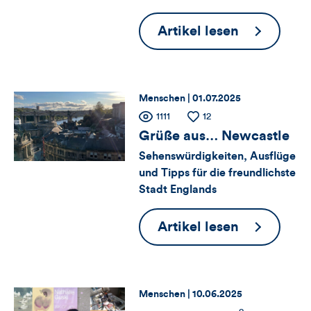
und
Berufe
Artikel lesen
Kommentare
bei
dieses
der
TARGOBA
Artikels
Thema:
Datum:
Menschen |
01.07.2025
Zähler
Anzahl
1111
Anzahl
12
der
der
Grüße aus… Newcastle
für
Views
Likes
Sehenswürdigkeiten, Ausflüge
und Tipps für die freundlichste
Views,
Stadt Englands
Likes
Grüße
Artikel lesen
und
aus…
Kommentare
Newcastle
dieses
Thema:
Datum:
Menschen |
10.06.2025