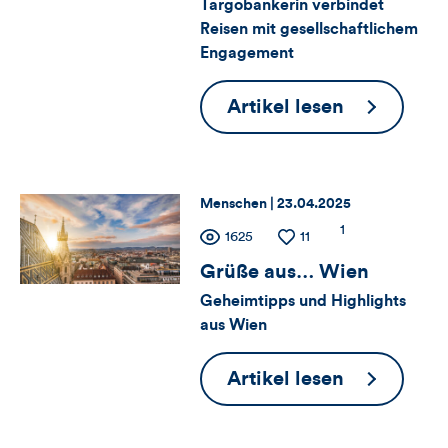
Targobankerin verbindet
Views,
Reisen mit gesellschaftlichem
Engagement
Likes
und
Ein
Artikel lesen
Sabbatical
Kommentare
in
dieses
Raten
Thema:
Datum:
Menschen |
23.04.2025
Artikels
Zähler
Anzahl
1
Anzahl
1625
Anzahl
11
der
der
der
Grüße aus… Wien
für
Kommentare
Views
Likes
Geheimtipps und Highlights
Views,
aus Wien
Likes
Grüße
Artikel lesen
und
aus…
Wien