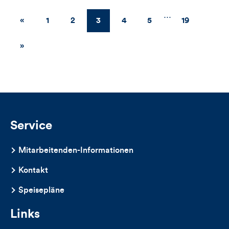
Kommentare
…
dieses
«
Zurück
1
2
3
4
5
19
Artikels
Weiter
»
Service
Mitarbeitenden-Informationen
Kontakt
Speisepläne
Links