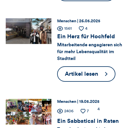
dieses
Chance
liegt
Artikels
in
Thema:
Datum:
Menschen |
26.05.2025
den
Zähler
Anzahl
1561
Anzahl
4
der
der
Unterschie
Ein Herz für Hochfeld
für
Views
Likes
Mitarbeitende engagieren sich
für mehr Lebensqualität im
Views,
Stadtteil
Likes
Ein
Artikel lesen
und
Herz
Kommentare
für
Hochfeld
dieses
Thema:
Datum:
Menschen |
19.05.2025
Zähler
Anzahl
4
Anzahl
2406
Anzahl
7
Artikels
der
der
der
Ein Sabbatical in Raten
für
Kommentare
Views
Likes