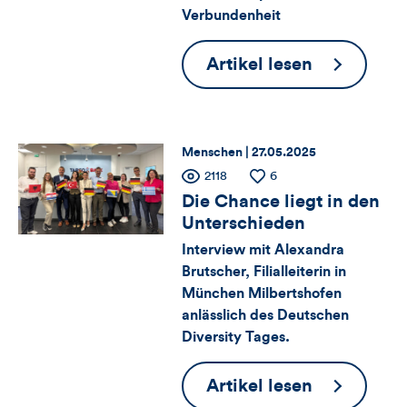
Verbundenheit
und
Kommentare
DU_Kultur|
Artikel lesen
2025:
dieses
Wo
Artikels
Vielfalt
Thema:
Datum:
Menschen |
27.05.2025
Gänsehaut
Zähler
Anzahl
2118
Anzahl
6
der
der
macht
Die Chance liegt in den
für
Views
Likes
Unterschieden
Interview mit Alexandra
Views,
Brutscher, Filialleiterin in
Likes
München Milbertshofen
anlässlich des Deutschen
und
Diversity Tages.
Kommentare
Die
Artikel lesen