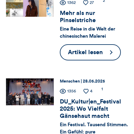
Zähler
Anzahl
2
Anzahl
1362
Anzahl
27
Artikels
der
der
der
Mehr als nur
für
Kommentare
Views
Likes
Pinselstriche
Views,
Eine Reise in die Welt der
chinesischen Malerei
Likes
und
Mehr
Artikel lesen
als
Kommentare
nur
dieses
Pinselstric
Thema:
Datum:
Menschen |
28.05.2025
Artikels
Zähler
Anzahl
1
Anzahl
1356
Anzahl
4
der
der
der
DU_Kultur|en_Festival
für
Kommentare
Views
Likes
2025: Wo Vielfalt
Views,
Gänsehaut macht
Ein Festival. Tausend Stimmen.
Likes
Ein Gefühl: pure