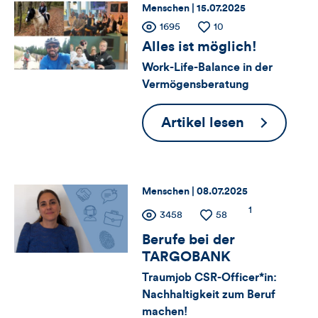
Agadir
Thema:
Datum:
Menschen |
15.07.2025
dieses
Zähler
Anzahl
1695
Anzahl
10
der
der
Alles ist möglich!
Artikels
für
Views
Likes
Work-Life-Balance in der
Vermögensberatung
Views,
Likes
Alles
Artikel lesen
ist
und
möglich!
Kommentare
Thema:
Datum:
Menschen |
08.07.2025
dieses
Zähler
Anzahl
1
Anzahl
3458
Anzahl
58
der
der
der
Artikels
Berufe bei der
für
Kommentare
Views
Likes
TARGOBANK
Views,
Traumjob CSR-Officer*in:
Nachhaltigkeit zum Beruf
Likes
machen!