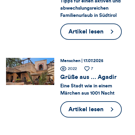
Tipps für einen aktiven und
abwechslungsreichen
Views,
Familienurlaub in Südtirol
Likes
Grüße
Artikel lesen
und
aus
Kommentare
…
Meran
dieses
Thema:
Datum:
Menschen |
17.07.2025
Zähler
Anzahl
2022
Anzahl
7
Artikels
der
der
Grüße aus … Agadir
für
Views
Likes
Eine Stadt wie in einem
Märchen aus 1001 Nacht
Views,
Likes
Grüße
Artikel lesen
aus
und
…
Kommentare