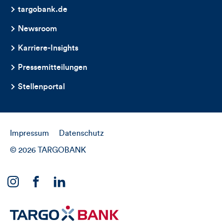
targobank.de
Newsroom
Karriere-Insights
Pressemitteilungen
Stellenportal
Impressum
Datenschutz
© 2026 TARGOBANK
Link
Link
Link
zu
zu
zu
unserem
unserem
unserem