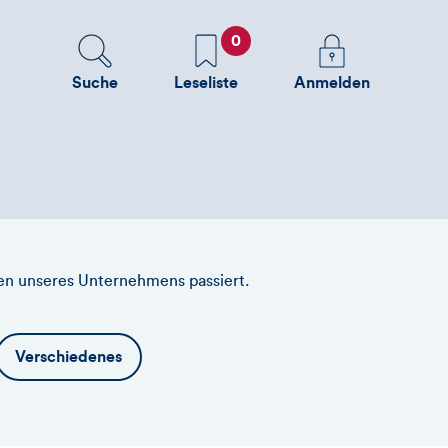
0
Favoriten
Melden
Sie
Suche
Leseliste
Anmelden
sich
an
um
zusätzliche
Informationen
zu
sehen
en unseres Unternehmens passiert.
Verschiedenes