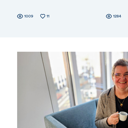
Zähler
Anzahl
1009
Anzahl
11
Zäh
Anzahl
1284
der
der
der
Views
Likes
Views
für
für
Views,
Vie
Likes
Lik
und
un
Kommentare
Ko
dieses
die