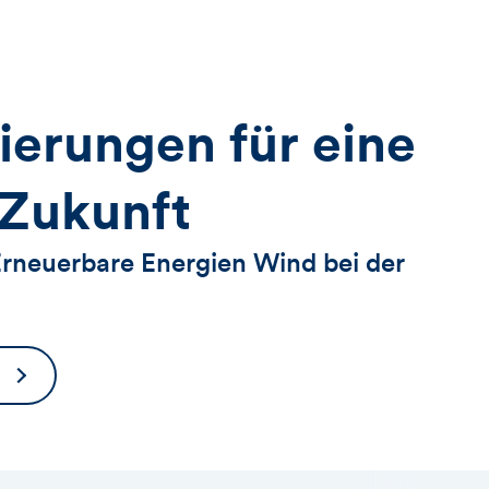
ierungen für eine
,
 Zukunft
Erneuerbare Energien Wind bei der
ntare
Finanzierungen
für
eine
grüne