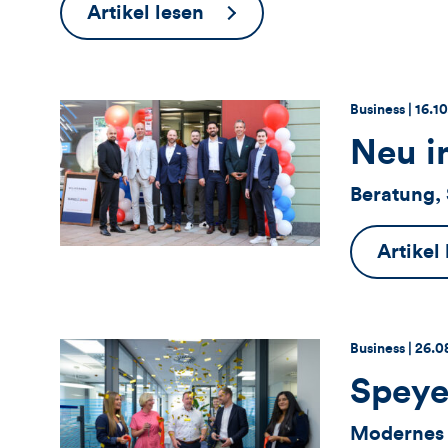
Veränderungen
Artikel lesen
im
Filialnetz
Thema:
Datu
Business |
16.1
Neu i
Beratung,
Artikel
Thema:
Datu
Business |
26.0
Speyer
Modernes 