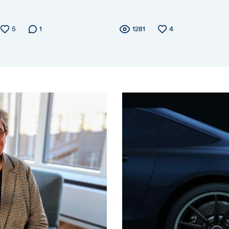
ler
Anzahl
5
Anzahl der
1
Zähler
Anzahl
1281
Anzahl
4
der
Kommentare
der
der
Likes
Views
Likes
für
ws,
Views,
es
Likes
d
und
mmentare
Komment
ses
dieses