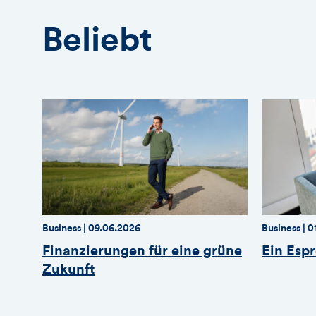
Beliebt
Thema:
Thema:
Datum:
Thema:
Thema:
D
Business |
09.06.2026
Business |
0
Finanzierungen für eine grüne
Ein Espr
Zukunft