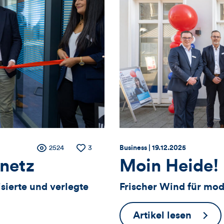
dieses
Artikels
Thema:
Datum:
Zähler
Anzahl
2524
Anzahl
3
Business |
19.12.2025
der
der
lnetz
Moin Heide!
Views
Likes
für
ierte und verlegte
Frischer Wind für mod
Views,
Moin
Artikel lesen