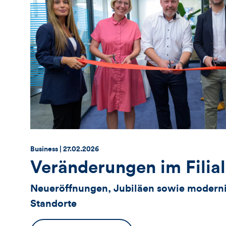
Thema:
Datum:
Business |
27.02.2026
Veränderungen im Filia
Neueröffnungen, Jubiläen sowie modernis
Standorte