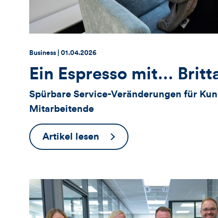
Artikels
Art
Thema:
Datum:
Business |
01.04.2026
Ein Espresso mit… Britt
Spürbare Service-Veränderungen für Ku
Mitarbeitende
Ein
Artikel lesen
Espresso
mit…
Britta
Dahl