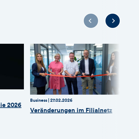
ls
Zukunft
Thema:
Thema:
Datum:
Thema
Thema
Business |
27.02.2026
Busine
ie 2026
Veränderungen im Filialnetz
Moi