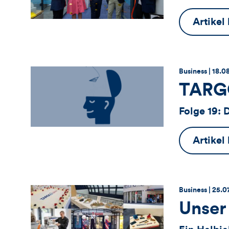
Artikel
Thema:
Datu
Business |
18.0
TARGO
Folge 19: 
Artikel
Thema:
Datu
Business |
25.0
Unser