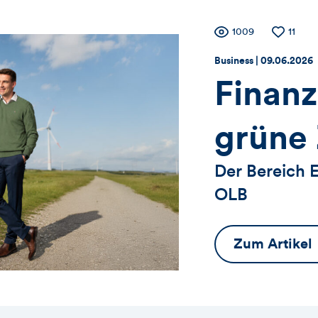
Zähler
Anzahl
1009
Anzahl
11
der
der
Thema:
Datum:
Business |
09.06.2026
Views
Likes
für
Finanz
Views
grüne
Likes
Der Bereich 
OLB
und
Komme
Zum Artikel
dieses