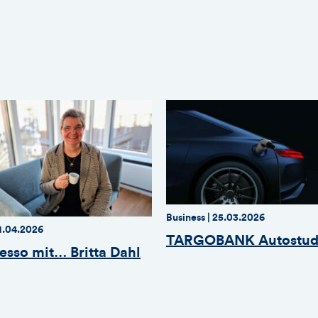
Artike
Thema:
Thema:
Datum:
Business |
25.03.2026
atum:
1.04.2026
TARGOBANK Autostud
esso mit… Britta Dahl