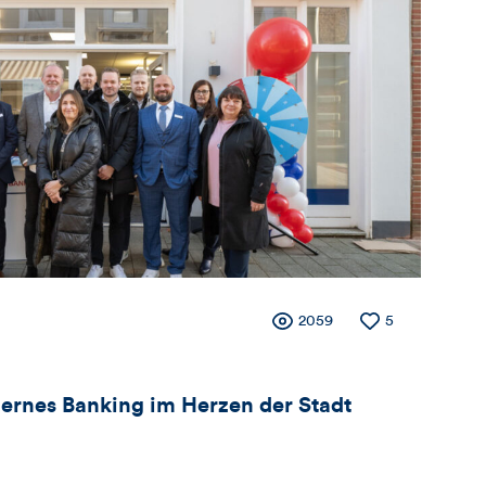
Artikels
Zähler
Anzahl
2059
Anzahl
5
der
der
Views
Likes
für
ernes Banking im Herzen der Stadt
Views,