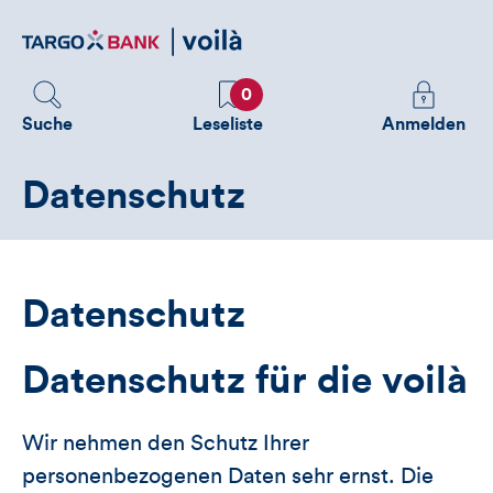
Direktlink
zum
Inhalt
Favoriten
Melden
0
Sie
Suche
Leseliste
Anmelden
sich
an
Datenschutz
um
zusätzliche
Informatione
zu
sehen
Datenschutz
Datenschutz für die voilà
Wir nehmen den Schutz Ihrer
personenbezogenen Daten sehr ernst. Die