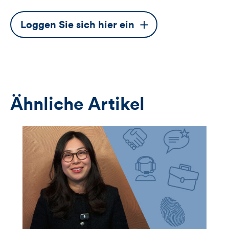
Dieser
Loggen Sie sich hier ein
Button
öffnet
das
Anmeldeformular
Ähnliche Artikel