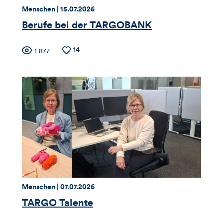
Thema:
Datum:
Menschen |
15.07.2026
Berufe bei der TARGOBANK
Zähler
Anzahl
14
Anzahl
1.877
der
der
für
Likes
Views
Views,
Likes
und
Kommentare
dieses
Thema:
Datum:
Menschen |
07.07.2026
Artikels
TARGO Talente