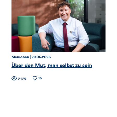
Views,
Likes
und
Kommentare
dieses
Thema:
Datum:
Menschen |
29.06.2026
Artikels
Über den Mut, man selbst zu sein
Zähler
Anzahl
16
Anzahl
2.129
der
der
für
Likes
Views
Views,
Likes