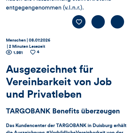
entgegengenommen (v.l.n.r.).
Kommentiere
LIKE
Thema:
Datum:
Menschen |
08.07.2026
|
2 Minuten Lesezeit
4
Zähler
Anzahl
1.981
Anzahl
der
der
für
Views
Likes
Ausgezeichnet für
Views,
Vereinbarkeit von Job
Likes
und Privatleben
und
TARGOBANK Benefits überzeugen
Kommentare
Das Kundencenter der TARGOBANK in Duisburg erhält
dieses
die Auszeichnung #VorbildlicheVereinbarkeit von der