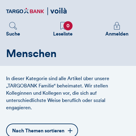
Direktlink
zum
Inhalt
Favoriten
Melden
0
Sie
Suche
Leseliste
Anmelden
sich
an
Menschen
um
zusätzliche
Informatione
zu
In dieser Kategorie sind alle Artikel über unsere
sehen
„TARGOBANK Familie“ beheimatet. Wir stellen
Kolleginnen und Kollegen vor, die sich auf
unterschiedlichste Weise beruflich oder sozial
engagieren.
Öffnet
Nach Themen sortieren