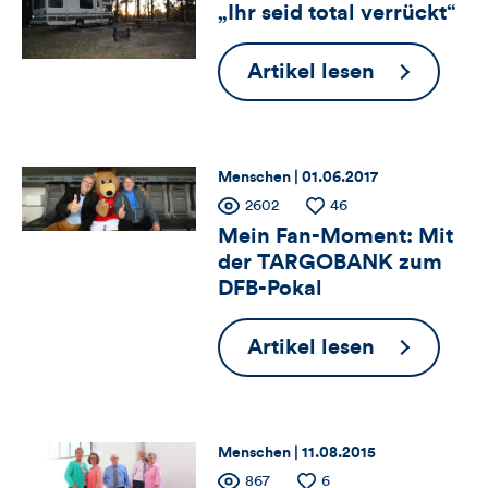
der
der
„Ihr seid total verrückt“
für
Views
Likes
dieses
„Ihr
Artikel lesen
Views,
Artikels
seid
Likes
total
und
verrückt“
Thema:
Datum:
Menschen |
01.06.2017
Zähler
Anzahl
2602
Anzahl
46
Kommentare
der
der
Mein Fan-Moment: Mit
für
Views
Likes
dieses
der TARGOBANK zum
DFB-Pokal
Views,
Artikels
Likes
Mein
Artikel lesen
Fan-
und
Moment:
Kommentare
Mit
Thema:
Datum:
Menschen |
11.08.2015
der
Anzahl
867
Anzahl
6