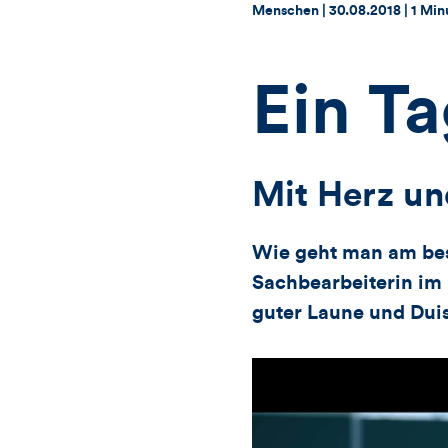
Thema:
Datum:
Menschen |
30.08.2018
|
1 Min
Ein T
Mit Herz un
Wie geht man am bes
Sachbearbeiterin im
guter Laune und Dui
Video-
Player