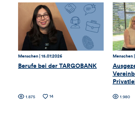
Thema:
Datum:
Thema:
Menschen |
15.07.2026
Menschen 
Berufe bei der TARGOBANK
Ausgeze
Vereinb
Privatl
Zähler
Anzahl
14
Zäh
Anzahl
1.875
Anzahl
1.980
der
der
der
Likes
Views
Views
für
für