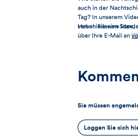
auch in der Nachtschi
Tag? In unserem Video
verschiedenen Stando
Haben Sie eine Idee, 
über Ihre E-Mail an
vo
Kommen
Sie müssen angemeld
Dieser
Loggen Sie sich hi
Button