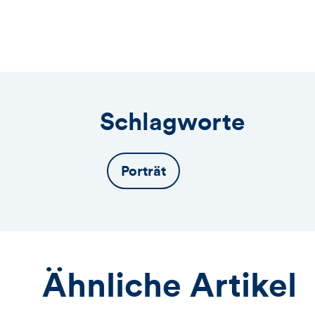
öffnet
das
Anmeldeformular
Schlagworte
Porträt
Ähnliche Artikel