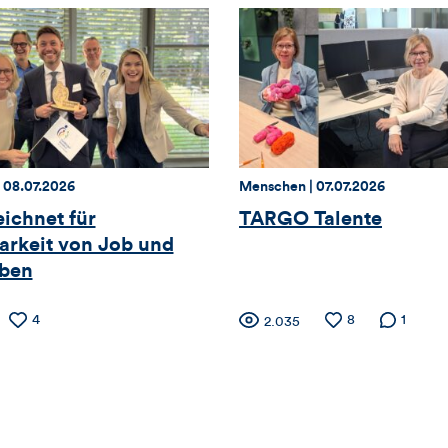
Datum:
Thema:
Datum:
|
08.07.2026
Menschen |
07.07.2026
ichnet für
TARGO Talente
arkeit von Job und
eben
ler
Anzahl
4
Zähler
Anzahl
8
Anzahl de
1
Anzahl
2.035
der
der
Kommenta
der
Likes
Likes
Views
für