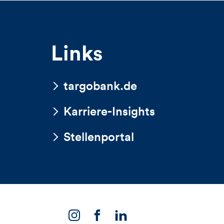
ws,
Views,
es
Likes
Links
d
und
mmentare
Komment
targobank.de
ses
dieses
Karriere-Insights
Stellenportal
ikels
Artikels