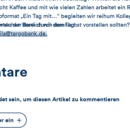
cht Kaffee und mit wie vielen Zahlen arbeitet ein
format „Ein Tag mit…“ begleiten wir reihum Kolle
rten der Bank durch den Tag.
welchen Bereich wir demnächst vorstellen sollten?
ila@targobank.de.
tare
et sein, um diesen Artikel zu kommentieren
er ein