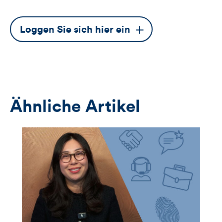
Dieser
Loggen Sie sich hier ein
Button
öffnet
das
Anmeldeformular
Ähnliche Artikel