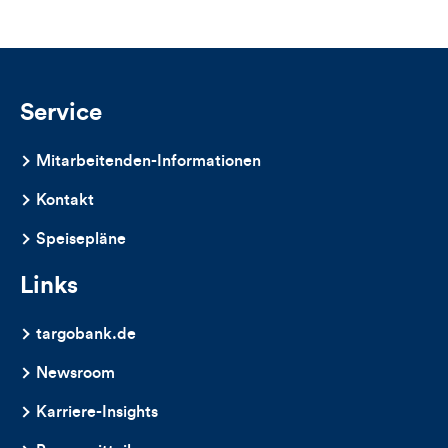
Likes
und
Kommentare
Service
dieses
Mitarbeitenden-Informationen
Artikels
Kontakt
Speisepläne
Links
targobank.de
Newsroom
Karriere-Insights