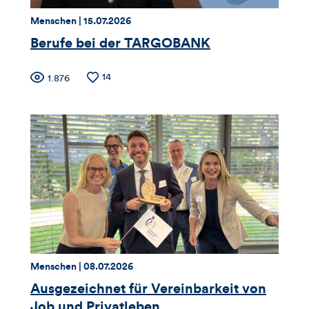
Thema:
Datum:
Menschen |
15.07.2026
Berufe bei der TARGOBANK
Zähler
Anzahl
14
Anzahl
1.876
der
der
für
Likes
Views
Views,
Likes
und
Kommentare
dieses
Thema:
Datum:
Menschen |
08.07.2026
Artikels
Ausgezeichnet für Vereinbarkeit von
Job und Privatleben