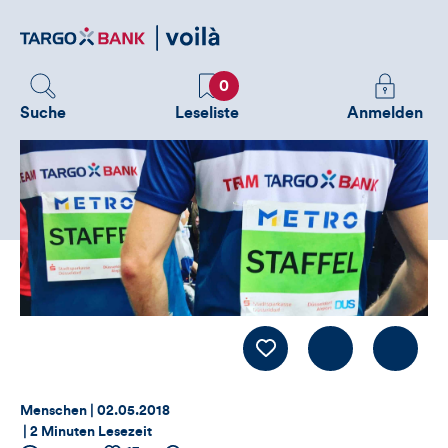
Direktlink
zum
Inhalt
Favoriten
Melden
0
Sie
Suche
Leseliste
Anmelden
sich
an
um
zusätzliche
Informatione
zu
sehen
Kommentiere
LIKE
Thema:
Datum:
Menschen |
02.05.2018
|
2 Minuten Lesezeit