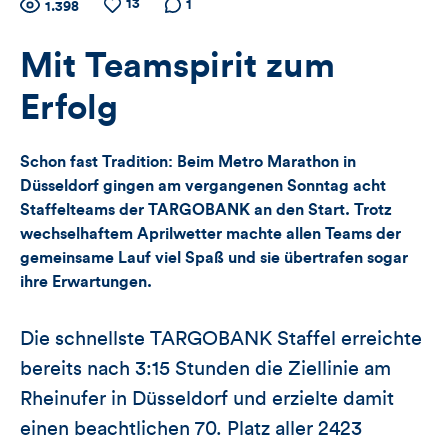
Zähler
13
Anzahl
Anzahl
Anzahl der
1
1.398
der
der
Kommentare
für
Views
Likes
Mit Teamspirit zum
Views,
Erfolg
Likes
Schon fast Tradition: Beim Metro Marathon in
und
Düsseldorf gingen am vergangenen Sonntag acht
Staffelteams der TARGOBANK an den Start. Trotz
Kommentare
wechselhaftem Aprilwetter machte allen Teams der
dieses
gemeinsame Lauf viel Spaß und sie übertrafen sogar
ihre Erwartungen.
Artikels
Die schnellste TARGOBANK Staffel erreichte
bereits nach 3:15 Stunden die Ziellinie am
Rheinufer in Düsseldorf und erzielte damit
einen beachtlichen 70. Platz aller 2423