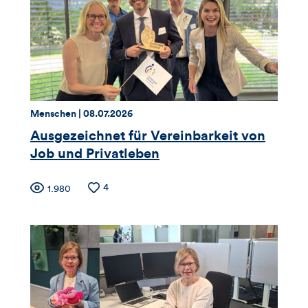
Likes
und
Kommentare
dieses
Thema:
Datum:
Menschen |
08.07.2026
Artikels
Ausgezeichnet für Vereinbarkeit von
Job und Privatleben
Zähler
Anzahl
4
Anzahl
1.980
der
der
für
Likes
Views
Views,
Likes