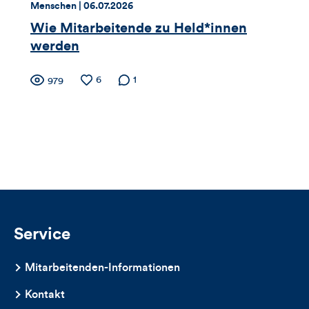
Thema:
Datum:
Menschen |
06.07.2026
Artikels
Wie Mitarbeitende zu Held*innen
werden
Zähler
Anzahl
6
Anzahl der
1
Anzahl
979
der
Kommentare
der
für
Likes
Views
Views,
Likes
und
Kommentare
Service
dieses
Mitarbeitenden-Informationen
Artikels
Kontakt