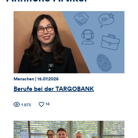
Thema:
Datum:
Menschen |
15.07.2026
Berufe bei der TARGOBANK
Zähler
Anzahl
14
Anzahl
1.875
der
der
für
Likes
Views
Views,