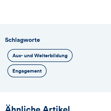
öffnet
das
Anmeldeformular
Schlagworte
Aus- und Weiterbildung
Engagement
Ähnliche Artikel