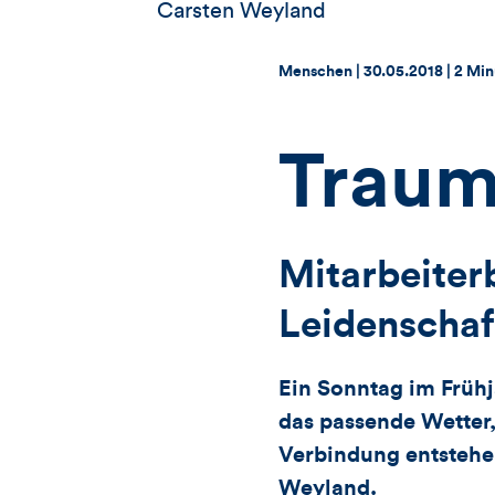
Carsten Weyland
Thema:
Datum:
Menschen |
30.05.2018
|
2 Min
Traum
Mitarbeiter
Leidenschaft
Ein Sonntag im Frühj
das passende Wetter,
Verbindung entstehen
Weyland.