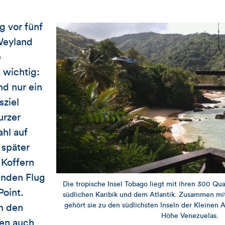
g vor fünf
Weyland
e
 wichtig:
nd nur ein
sziel
urzer
ahl auf
 später
 Koffern
unden Flug
Die tropische Insel Tobago liegt mit ihren 300 Qu
Point.
südlichen Karibik und dem Atlantik. Zusammen mit
gehört sie zu den südlichsten Inseln der Kleinen A
n den
Höhe Venezuelas.
ien auch