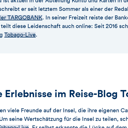
t aktuell in der Abteilung Konto und Karten in 
chreibt er seit letztem Sommer als einer der Reda
g der TARGOBANK
. In seiner Freizeit reiste der Ban
eilt diese Leidenschaft auch online: Seit 2016 sch
og
Tobago-Live
.
Erlebnisse im Reise-Blog T
en viele Freunde auf der Insel, die ihre eigenen C
m seine Wertschätzung für die Insel zu teilen, sch
Tobago-Live
. Er selbst erkannte die Lücke auf de