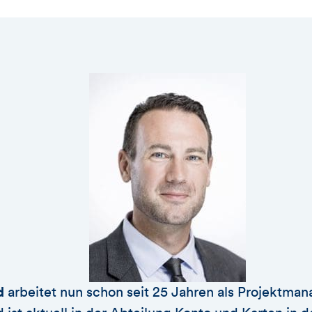
d
arbeitet nun schon seit 25 Jahren als Projektmana