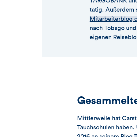
TARGOBANK und is
tätig. Außerdem s
Mitarbeiterblo
nach Tobago und t
eigenen Reisebl
Gesammelte 
Mittlerweile hat Carst
Tauchschulen haben. U
2016 an seinem Blog