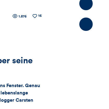
Kommentier
16
Zähler
Anzahl
Anzahl
1.876
der
der
Views
Likes
für
Views,
Likes
er seine
und
ans Fenster. Genau
Kommentare
 lebenslange
dieses
blogger Carsten