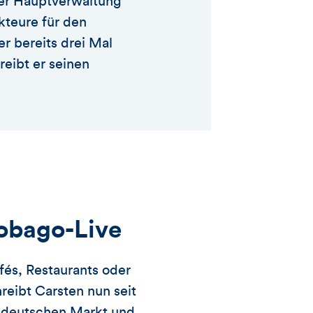
der Hauptverwaltung
kteure für den
ker bereits drei Mal
reibt er seinen
obago-Live
afés, Restaurants oder
reibt Carsten nun seit
m deutschen Markt und