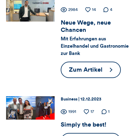
Passt!
dieses
Zähler
Anzahl
2984
Anzahl
14
Anzahl der
4
der
der
Kommentare
Artikels
Neue Wege, neue
für
Views
Likes
Chancen
Views,
Mit Erfahrungen aus
Einzelhandel und Gastronomie
Likes
zur Bank
und
Neue
Zum Artikel
Kommentare
Wege,
dieses
neue
Chancen
Artikels
Thema:
Datum:
Business |
12.12.2023
Zähler
Anzahl
1991
Anzahl
17
Anzahl der
1
der
der
Kommentare
Simply the best!
für
Views
Likes