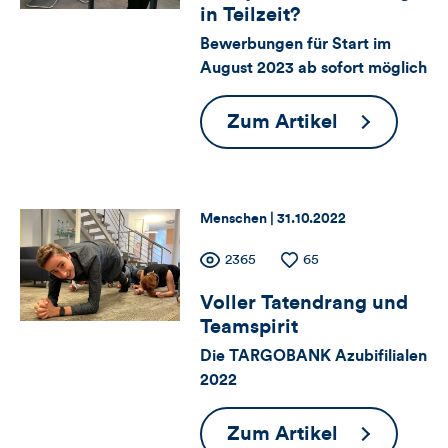
in Teilzeit?
Views,
Bewerbungen für Start im
August 2023 ab sofort möglich
Likes
und
Echt
Zum Artikel
jetzt?
Kommentare
Ausbildung
dieses
in
Thema:
Datum:
Menschen |
31.10.2022
Teilzeit?
Artikels
Zähler
Anzahl
2365
Anzahl
65
der
der
Voller Tatendrang und
für
Views
Likes
Teamspirit
Views,
Die TARGOBANK Azubifilialen
2022
Likes
und
Voller
Zum Artikel