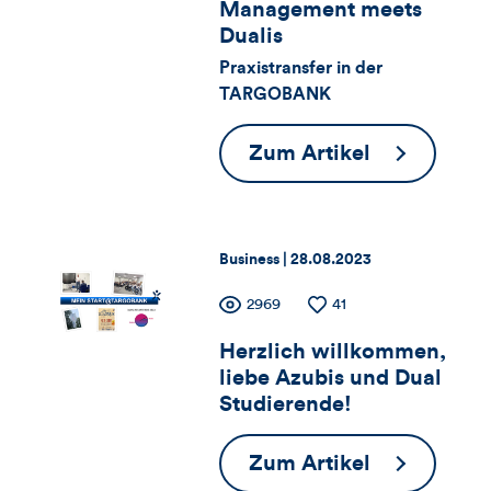
Artikels
Management meets
für
Views
Likes
Dualis
Views,
Praxistransfer in der
TARGOBANK
Likes
und
Manageme
Zum Artikel
meets
Kommentare
Dualis
dieses
Thema:
Datum:
Business |
28.08.2023
Artikels
Zähler
Anzahl
2969
Anzahl
41
der
der
Herzlich willkommen,
für
Views
Likes
liebe Azubis und Dual
Views,
Studierende!
Likes
Herzlich
Zum Artikel