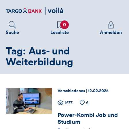
Direktlink
zum
Inhalt
Favoriten
Melden
0
Sie
Suche
Leseliste
Anmelden
sich
an
Tag: Aus- und
um
zusätzliche
Weiterbildung
Informatione
zu
sehen
Thema:
Datum:
Verschiedenes |
12.02.2025
Zähler
Anzahl
1677
Anzahl
6
der
der
Power-Kombi Job und
für
Views
Likes
Studium