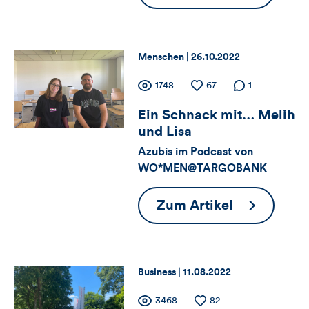
Tatendrang
Kommentare
und
dieses
Teamspirit
Thema:
Datum:
Menschen |
26.10.2022
Artikels
Zähler
Anzahl
1748
Anzahl
67
Anzahl der
1
der
der
Kommentare
Ein Schnack mit… Melih
für
Views
Likes
und Lisa
Views,
Azubis im Podcast von
WO*MEN@TARGOBANK
Likes
und
Ein
Zum Artikel
Schnack
Kommentare
mit…
dieses
Melih
Thema:
Datum:
Business |
11.08.2022
und
Artikels
Zähler
Anzahl
3468
Anzahl
82
Lisa