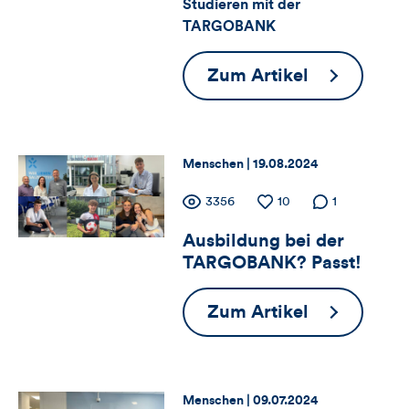
Views,
Studieren mit der
TARGOBANK
Likes
und
Power-
Zum Artikel
Kombi
Kommentare
Job
dieses
und
Thema:
Datum:
Menschen |
19.08.2024
Studium
Artikels
Zähler
Anzahl
3356
Anzahl
10
Anzahl der
1
der
der
Kommentare
Ausbildung bei der
für
Views
Likes
TARGOBANK? Passt!
Views,
Ausbildung
Zum Artikel
Likes
bei
und
der
TARGOBAN
Kommentare
Thema:
Datum:
Menschen |
09.07.2024