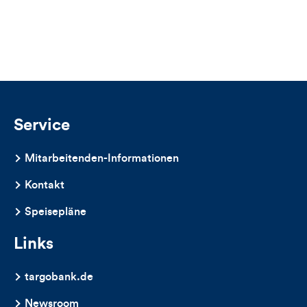
für
Likes
Views
Views,
Likes
und
Kommentare
Service
dieses
Mitarbeitenden-Informationen
Artikels
Kontakt
Speisepläne
Links
targobank.de
Newsroom