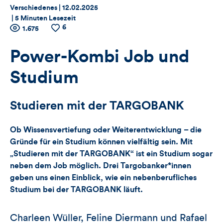
Thema:
Datum:
Verschiedenes |
12.02.2025
|
5 Minuten Lesezeit
6
Zähler
Anzahl
1.675
Anzahl
der
der
für
Views
Likes
Power-Kombi Job und
Views,
Studium
Likes
Studieren mit der TARGOBANK
und
Ob Wissensvertiefung oder Weiterentwicklung – die
Kommentare
Gründe für ein Studium können vielfältig sein. Mit
„Studieren mit der TARGOBANK“ ist ein Studium sogar
dieses
neben dem Job möglich. Drei Targobanker*innen
Artikels
geben uns einen Einblick, wie ein nebenberufliches
Studium bei der TARGOBANK läuft.
Charleen Wüller, Feline Diermann und Rafael