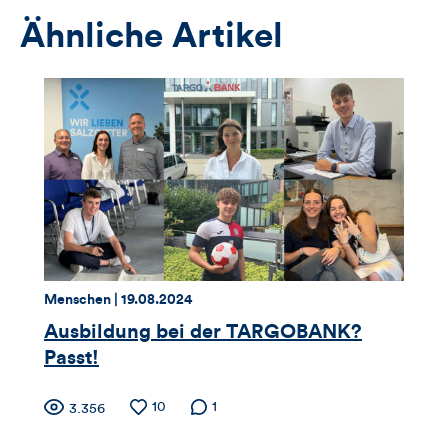
Ähnliche Artikel
Thema:
Datum:
Menschen |
19.08.2024
Ausbildung bei der TARGOBANK?
Passt!
Zähler
Anzahl
10
Anzahl der
1
Anzahl
3.356
der
Kommentare
der