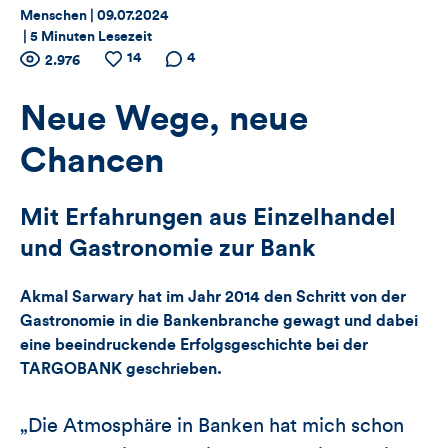
Thema:
Datum:
Menschen |
09.07.2024
|
5 Minuten Lesezeit
Zähler
14
Anzahl
Anzahl
Anzahl der
4
2.976
der
der
Kommentare
für
Views
Likes
Neue Wege, neue
Views,
Chancen
Likes
Mit Erfahrungen aus Einzelhandel
und
und Gastronomie zur Bank
Kommentare
Akmal Sarwary hat im Jahr 2014 den Schritt von der
dieses
Gastronomie in die Bankenbranche gewagt und dabei
eine beeindruckende Erfolgsgeschichte bei der
Artikels
TARGOBANK geschrieben.
„Die Atmosphäre in Banken hat mich schon