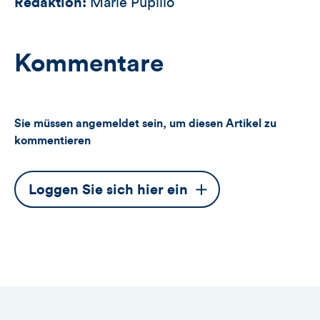
Redaktion:
Marie Pupillo
Kommentare
Sie müssen angemeldet sein, um diesen Artikel zu
kommentieren
Dieser
Loggen Sie sich hier ein
Button
öffnet
das
Anmeldeformular