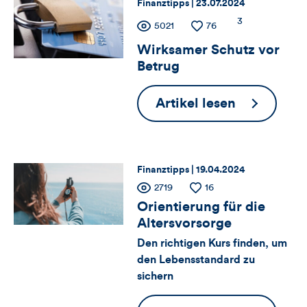
Thema:
Datum:
Finanztipps |
23.07.2024
Kommentare
Zähler
Anzahl
3
Anzahl
5021
Anzahl
76
der
dieses
der
der
Wirksamer Schutz vor
für
Kommentare
Views
Likes
Betrug
Artikels
Views,
Wirksamer
Artikel lesen
Likes
Schutz
und
vor
Betrug
Kommentare
Thema:
Datum:
Finanztipps |
19.04.2024
Zähler
Anzahl
2719
Anzahl
16
dieses
der
der
Orientierung für die
für
Views
Likes
Altersvorsorge
Artikels
Den richtigen Kurs finden, um
Views,
den Lebensstandard zu
Likes
sichern