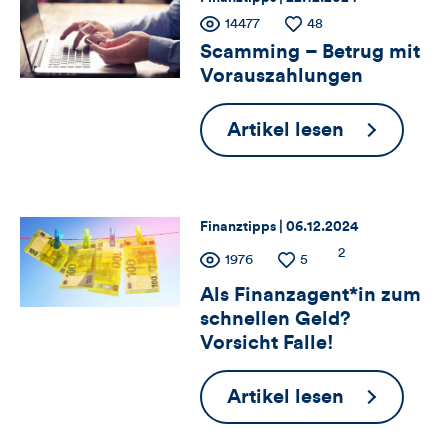
dieses
können!
Zähler
Anzahl
14477
Anzahl
48
Artikels
der
der
Scamming – Betrug mit
für
Views
Likes
Vorauszahlungen
Views,
Scamming
Artikel lesen
Likes
–
Betrug
und
mit
Thema:
Datum:
Finanztipps |
06.12.2024
Kommentare
Vorauszah
Zähler
Anzahl
2
Anzahl
1976
Anzahl
5
der
dieses
der
der
Als Finanzagent*in zum
für
Kommentare
Views
Likes
schnellen Geld?
Artikels
Views,
Vorsicht Falle!
Likes
Als
Artikel lesen
und
Finanzagen