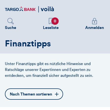
Direktlink
zum
Inhalt
Favoriten
Melden
0
Sie
Suche
Leseliste
Anmelden
sich
an
Finanztipps
um
zusätzliche
Informatione
zu
Unter Finanztipps gibt es nützliche Hinweise und
sehen
Ratschläge unserer Expertinnen und Experten zu
entdecken, um finanziell sicher aufgestellt zu sein.
Öffnet
Nach Themen sortieren
die
Themennavigation