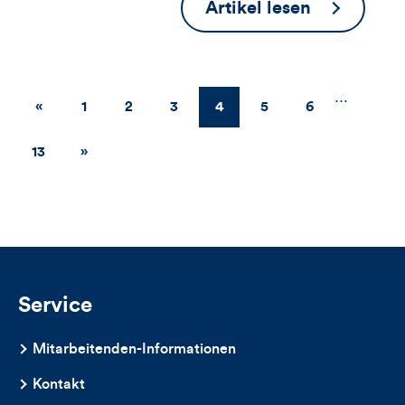
und
Orientieru
Artikel lesen
Kommentare
für
die
dieses
Altersvors
…
«
Zurück
1
2
3
4
5
6
Artikels
13
Weiter
»
Service
Mitarbeitenden-Informationen
Kontakt