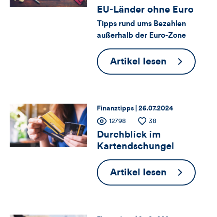
Finanzen
der
der
EU-Länder ohne Euro
für
Kommentare
Views
Likes
Artikels
Tipps rund ums Bezahlen
Views,
außerhalb der Euro-Zone
Likes
EU-
Artikel lesen
und
Länder
ohne
Kommentare
Euro
Thema:
Datum:
Finanztipps |
26.07.2024
dieses
Zähler
Anzahl
12798
Anzahl
38
Artikels
der
der
Durchblick im
für
Views
Likes
Kartendschungel
Views,
Durchblick
Artikel lesen
Likes
im
Kartendsc
und