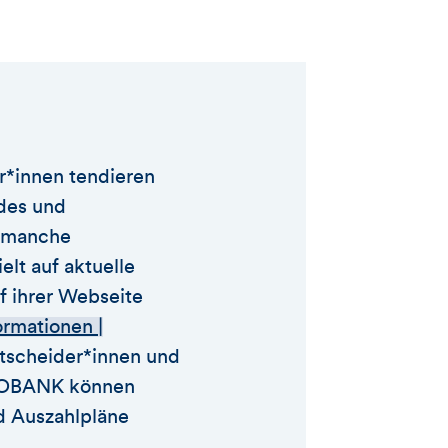
er*innen tendieren
ides und
n manche
elt auf aktuelle
 ihrer Webseite
rmationen |
tscheider*innen und
ARGOBANK können
d Auszahlpläne