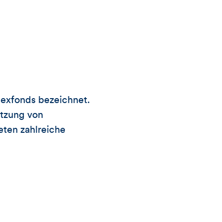
Views,
Likes
und
Kommentare
dexfonds bezeichnet.
dieses
etzung von
eten zahlreiche
Artikels