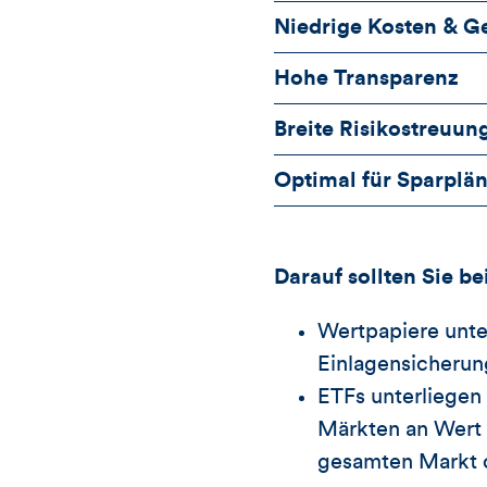
Niedrige Kosten & G
Hohe Transparenz
Breite Risikostreuun
Optimal für Sparplä
Darauf sollten Sie be
Wertpapiere unte
Einlagensicherun
ETFs unterliegen 
Märkten an Wert v
gesamten Markt o