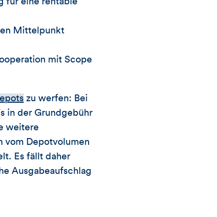
 für eine rentable
den Mittelpunkt
Kooperation mit Scope
epots
zu werfen: Bei
Fs in der Grundgebühr
e weitere
in vom Depotvolumen
t. Es fällt daher
che Ausgabeaufschlag