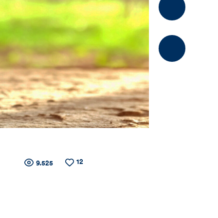
Kommentier
12
Zähler
Anzahl
Anzahl
9.525
der
der
Views
Likes
für