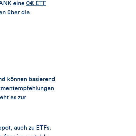
BANK eine
0€ ETF
en über die
und können basierend
estmentempfehlungen
eht es zur
epot, auch zu ETFs.