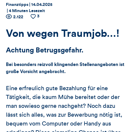
Thema:
Datum:
Finanztipps |
14.04.2025
|
4 Minuten Lesezeit
3
Zähler
Anzahl
2.122
Anzahl
der
der
für
Views
Likes
Von wegen Traumjob…!
Views,
Achtung Betrugsgefahr.
Likes
Bei besonders reizvoll klingenden Stellenangeboten ist
und
große Vorsicht angebracht.
Kommentare
Eine erfreulich gute Bezahlung für eine
dieses
Tätigkeit, die kaum Mühe bereitet oder der
Artikels
man sowieso gerne nachgeht? Noch dazu
lässt sich alles, was zur Bewerbung nötig ist,
bequem vom Computer oder Handy aus