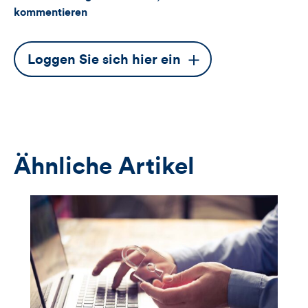
kommentieren
Dieser
Loggen Sie sich hier ein
Button
öffnet
das
Anmeldeformular
Ähnliche Artikel