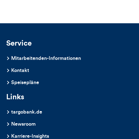
Views,
Likes
und
Kommentare
Service
dieses
Mitarbeitenden-Informationen
Artikels
Kontakt
Speisepläne
Links
targobank.de
Newsroom
Karriere-Insights