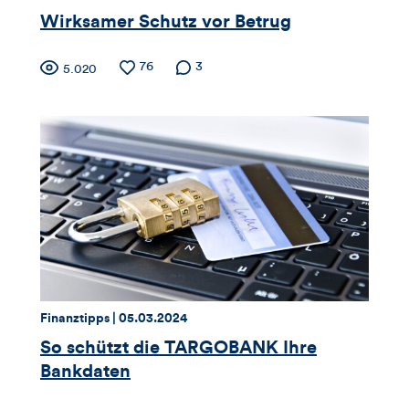
Artikels
Wirksamer Schutz vor Betrug
Zähler
Anzahl
76
Anzahl der
3
Anzahl
5.020
der
Kommentare
der
für
Likes
Views
Views,
Likes
und
Kommentare
dieses
Thema:
Datum:
Finanztipps |
05.03.2024
Artikels
So schützt die TARGOBANK Ihre
Bankdaten