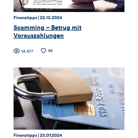
Thema:
Datum:
Finanztipps |
22.12.2024
Scamming – Betrug mit
Vorauszahlungen
Zähler
Anzahl
48
Anzahl
14.477
der
der
für
Likes
Views
Views,
Likes
und
Kommentare
dieses
Thema:
Datum:
Finanztipps |
23.07.2024