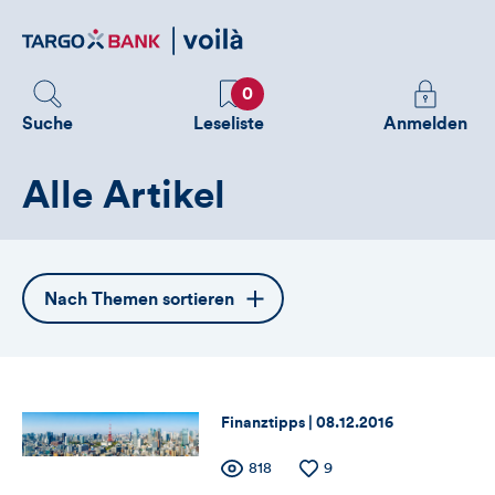
Direktlink
zum
Inhalt
Favoriten
Melden
0
Sie
Suche
Leseliste
Anmelden
sich
an
Alle Artikel
um
zusätzliche
Informatione
zu
Öffnet
Nach Themen sortieren
sehen
die
Themennavigation
Thema:
Datum:
Finanztipps |
08.12.2016
Zähler
Anzahl
818
Anzahl
9
der
der