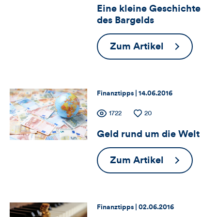
Artikels
Eine kleine Geschichte
für
Views
Likes
des Bargelds
Views,
Eine
Zum Artikel
Likes
kleine
und
Geschichte
des
Kommentare
Thema:
Datum:
Finanztipps |
14.06.2016
Bargelds
dieses
Zähler
Anzahl
1722
Anzahl
20
der
der
Artikels
Geld rund um die Welt
für
Views
Likes
Views,
Geld
Zum Artikel
rund
Likes
um
und
die
Thema:
Datum:
Finanztipps |
02.06.2016