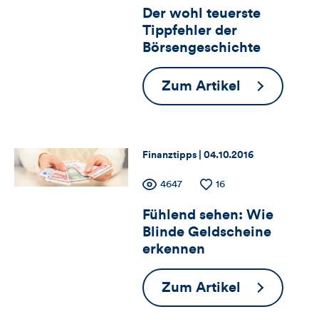
Der wohl teuerste
für
Views
Likes
Tippfehler der
Views,
Börsengeschichte
Likes
Der
Zum Artikel
und
wohl
teuerste
Kommentare
Tippfehler
Thema:
Datum:
Finanztipps |
04.10.2016
dieses
der
Zähler
Anzahl
4647
Anzahl
16
Börsengesc
Artikels
der
der
Fühlend sehen: Wie
für
Views
Likes
Blinde Geldscheine
Views,
erkennen
Likes
Fühlend
Zum Artikel
und
sehen: