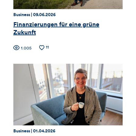
Thema:
Datum:
Business |
09.06.2026
Finanzierungen für eine grüne
Zukunft
Zähler
Anzahl
11
Anzahl
1.005
der
der
für
Likes
Views
Views,
Likes
und
Kommentare
dieses
Thema:
Datum:
Business |
01.04.2026