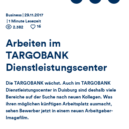
Thema:
Datum:
Business |
29.11.2017
|
1 Minute Lesezeit
16
Zähler
Anzahl
2.382
Anzahl
der
der
für
Views
Likes
Arbeiten im
Views,
TARGOBANK
Likes
Dienstleistungscenter
und
Die TARGOBANK wächst. Auch im TARGOBANK
Kommentare
Dienstleistungscenter in Duisburg sind deshalb viele
Bereiche auf der Suche nach neuen Kollegen. Was
dieses
ihren möglichen künftigen Arbeitsplatz ausmacht,
sehen Bewerber jetzt in einem neuen Arbeitgeber-
Artikels
Imagefilm.