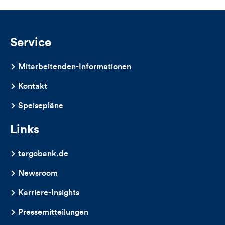
und
Kommentare
Service
dieses
Mitarbeitenden-Informationen
Artikels
Kontakt
Speisepläne
Links
targobank.de
Newsroom
Karriere-Insights
Pressemitteilungen