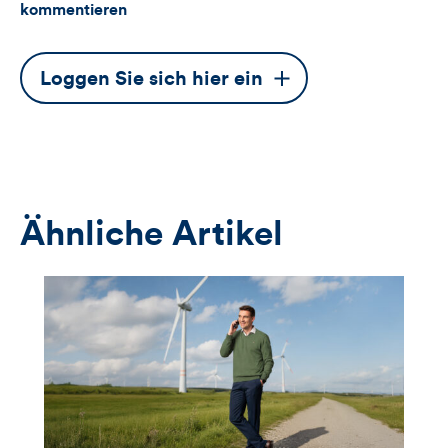
kommentieren
Dieser
Loggen Sie sich hier ein
Button
öffnet
das
Anmeldeformular
Ähnliche Artikel