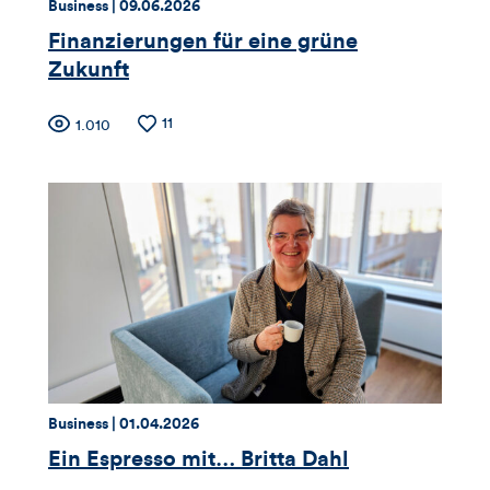
Thema:
Datum:
Business |
09.06.2026
Finanzierungen für eine grüne
Zukunft
Zähler
Anzahl
11
Anzahl
1.010
der
der
für
Likes
Views
Views,
Likes
und
Kommentare
dieses
Thema:
Datum:
Business |
01.04.2026
Artikels
Ein Espresso mit… Britta Dahl