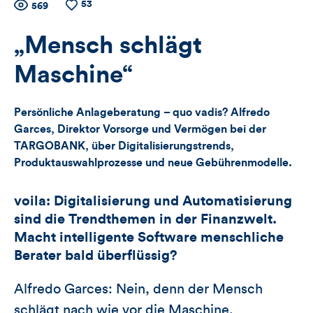
53
Zähler
Anzahl
569
Anzahl
der
der
für
Views
Likes
„Mensch schlägt
Views,
Maschine“
Likes
Persönliche Anlageberatung – quo vadis? Alfredo
und
Garces, Direktor Vorsorge und Vermögen bei der
TARGOBANK, über Digitalisierungstrends,
Kommentare
Produktauswahlprozesse und neue Gebührenmodelle.
dieses
voila: Digitalisierung und Automatisierung
Artikels
sind die Trendthemen in der Finanzwelt.
Macht intelligente Software menschliche
Berater bald überflüssig?
Alfredo Garces: Nein, denn der Mensch
schlägt nach wie vor die Maschine.