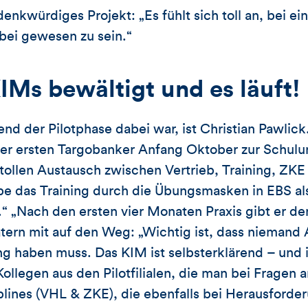
enkwürdiges Projekt: „Es fühlt sich toll an, bei e
ei gewesen zu sein.“
IMs bewältigt und es läuft!
nd der Pilotphase dabei war, ist Christian Pawlick. 
 der ersten Targobanker Anfang Oktober zur Schul
 tollen Austausch zwischen Vertrieb, Training, Z
be das Training durch die Übungsmasken in EBS als
 „Nach den ersten vier Monaten Praxis gibt er de
rn mit auf den Weg: „Wichtig ist, dass niemand A
 haben muss. Das KIM ist selbsterklärend – und im
Kollegen aus den Pilotfilialen, die man bei Fragen 
plines (VHL & ZKE), die ebenfalls bei Herausforde