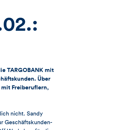
Likes
und
.02.:
Kommentare
dieses
Artikels
et die TARGOBANK mit
schäftskunden. Über
mit Freiberuflern,
ich nicht. Sandy
 zur Geschäftskunden-