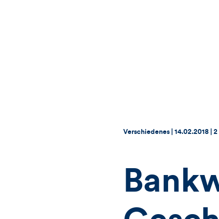
Thema:
Datum:
Verschiedenes |
14.02.2018
|
2
Bankw