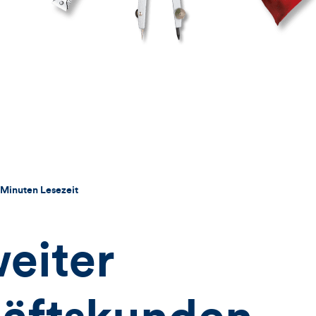
 Minuten Lesezeit
eiter