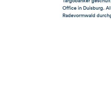
Targobanker geschult 
Office in Duisburg. A
Radevormwald durchg