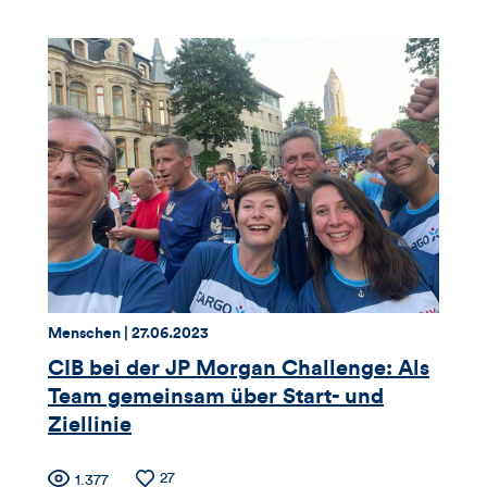
der
der
für
Likes
Views
Views,
Likes
und
Kommentare
dieses
Artikels
Thema:
Datum:
Menschen |
27.06.2023
CIB bei der JP Morgan Challenge: Als
Team gemeinsam über Start- und
Ziellinie
Anzahl
27
Anzahl
1.377