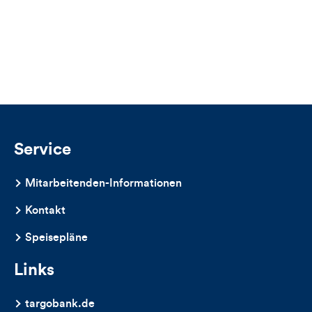
Zähler
der
der
für
Likes
Views
Views,
Likes
und
Kommentare
Service
dieses
Mitarbeitenden-Informationen
Artikels
Kontakt
Speisepläne
Links
targobank.de