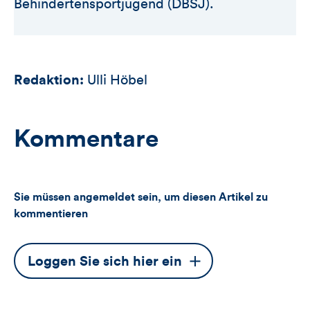
Behindertensportjugend (DBSJ).
Redaktion:
Ulli Höbel
Kommentare
Sie müssen angemeldet sein, um diesen Artikel zu
kommentieren
Dieser
Loggen Sie sich hier ein
Button
öffnet