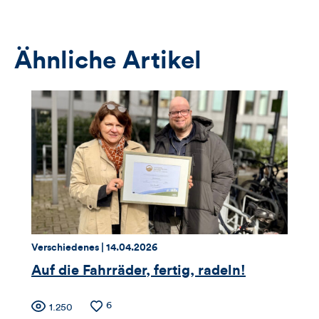
das
Anmeldeformular
Ähnliche Artikel
Thema:
Datum:
Verschiedenes |
14.04.2026
Auf die Fahrräder, fertig, radeln!
Zähler
Anzahl
6
Anzahl
1.250