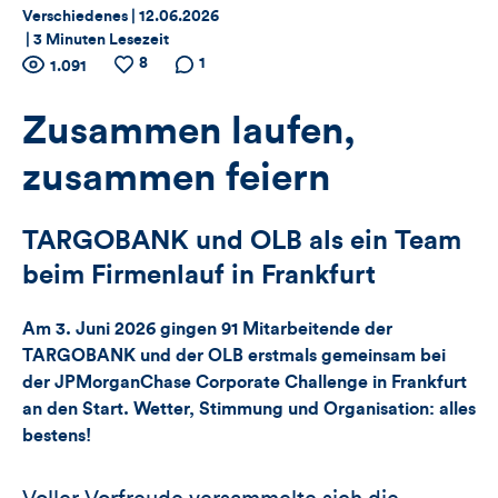
Thema:
Datum:
Verschiedenes |
12.06.2026
|
3 Minuten Lesezeit
Zähler
8
Anzahl
Anzahl
Anzahl der
1
1.091
der
der
Kommentare
für
Views
Likes
Zusammen laufen,
Views,
zusammen feiern
Likes
TARGOBANK und OLB als ein Team
und
beim Firmenlauf in Frankfurt
Kommentare
Am 3. Juni 2026 gingen 91 Mitarbeitende der
dieses
TARGOBANK und der OLB erstmals gemeinsam bei
der JPMorganChase Corporate Challenge in Frankfurt
Artikels
an den Start. Wetter, Stimmung und Organisation: alles
bestens!