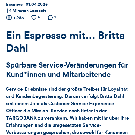
Thema:
Datum:
Business |
01.04.2026
|
4 Minuten Lesezeit
Zähler
5
Anzahl
Anzahl
Anzahl der
1
1.285
der
der
Kommentare
für
Views
Likes
Ein Espresso mit… Britta
Views,
Dahl
Likes
Spürbare Service-Veränderungen für
und
Kund*innen und Mitarbeitende
Kommentare
Service-Erlebnisse sind der größte Treiber für Loyalität
dieses
und Kundenbegeisterung. Darum verfolgt Britta Dahl
seit einem Jahr als Customer Service Experience
Artikels
Officer die Mission, Service noch tiefer in der
TARGOBANK zu verankern. Wir haben mit ihr über ihre
Erfahrungen und die umgesetzten Service-
Verbesserungen gesprochen, die sowohl für Kundinnen