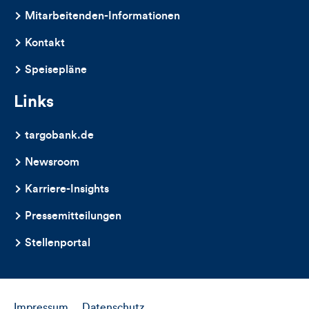
dieses
Mitarbeitenden-Informationen
Artikels
Kontakt
Speisepläne
Links
targobank.de
Newsroom
Karriere-Insights
Pressemitteilungen
Stellenportal
Impressum
Datenschutz