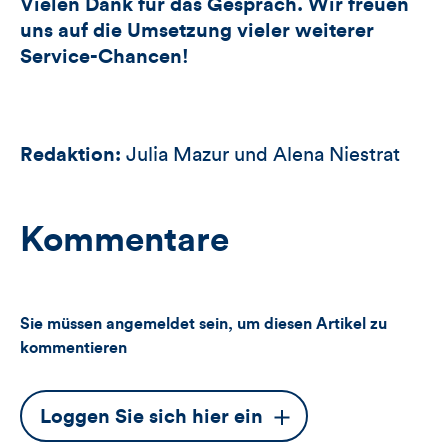
Vielen Dank für das Gespräch. Wir freuen
uns auf die Umsetzung vieler weiterer
Service-Chancen!
Redaktion:
Julia Mazur und Alena Niestrat
Kommentare
Sie müssen angemeldet sein, um diesen Artikel zu
kommentieren
Dieser
Loggen Sie sich hier ein
Button