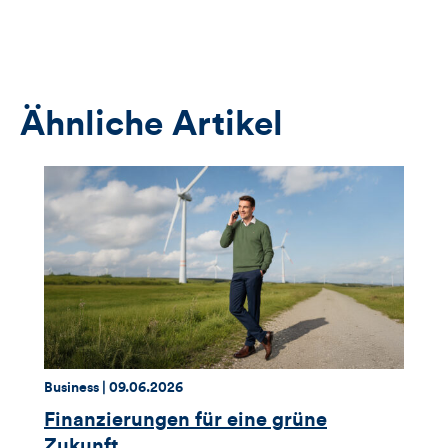
öffnet
das
Anmeldeformular
Ähnliche Artikel
Thema:
Datum:
Business |
09.06.2026
Finanzierungen für eine grüne
Zukunft