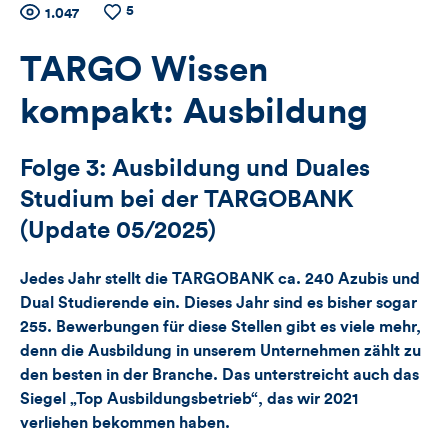
5
Zähler
Anzahl
1.047
Anzahl
der
der
für
Views
Likes
TARGO Wissen
Views,
kompakt: Ausbildung
Likes
Folge 3: Ausbildung und Duales
und
Studium bei der TARGOBANK
Kommentare
(Update 05/2025)
dieses
Jedes Jahr stellt die TARGOBANK ca. 240 Azubis und
Dual Studierende ein. Dieses Jahr sind es bisher sogar
Artikels
255. Bewerbungen für diese Stellen gibt es viele mehr,
denn die Ausbildung in unserem Unternehmen zählt zu
den besten in der Branche. Das unterstreicht auch das
Siegel „Top Ausbildungsbetrieb“, das wir 2021
verliehen bekommen haben.