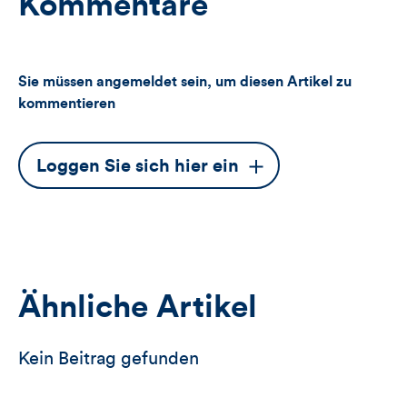
Kommentare
Sie müssen angemeldet sein, um diesen Artikel zu
kommentieren
Dieser
Loggen Sie sich hier ein
Button
öffnet
das
Anmeldeformular
Ähnliche Artikel
Kein Beitrag gefunden