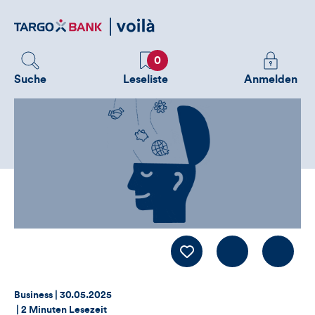
Direktlink
zum
Inhalt
Favoriten
Melden
0
Sie
Suche
Leseliste
Anmelden
sich
an
um
zusätzliche
Informatione
zu
sehen
Kommentiere
LIKE
Thema:
Datum:
Business |
30.05.2025
|
2 Minuten Lesezeit