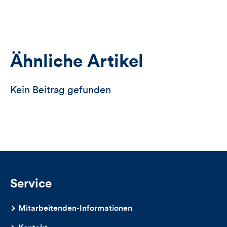
öffnet
das
Anmeldeformular
Ähnliche Artikel
Kein Beitrag gefunden
Service
Mitarbeitenden-Informationen