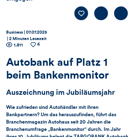
Kommentiere
LIKE
Thema:
Datum:
Business |
07.07.2025
|
2 Minuten Lesezeit
6
Zähler
Anzahl
1.811
Anzahl
der
der
für
Views
Likes
Autobank auf Platz 1
Views,
beim Bankenmonitor
Likes
Auszeichnung im Jubiläumsjahr
und
Wie zufrieden sind Autohändler mit ihren
Kommentare
Bankpartnern? Um das herauszufinden, führt das
Branchenmagazin Autohaus seit 20 Jahren die
dieses
Branchenumfrage „Bankenmonitor“ durch. Im Jahr
ihres 10. Jubiläums belegt die TARGOBANK Autobank