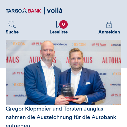
Direktlink
zum
Inhalt
Favoriten
Melden
0
Sie
Suche
Leseliste
Anmelden
sich
an
um
zusätzliche
Informatione
zu
sehen
Gregor Klopmeier und Torsten Junglas
nahmen die Auszeichnung für die Autobank
entgegen