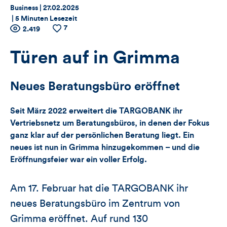
Thema:
Datum:
Business |
27.02.2025
|
5 Minuten Lesezeit
7
Zähler
Anzahl
2.419
Anzahl
der
der
für
Views
Likes
Türen auf in Grimma
Views,
Neues Beratungsbüro eröffnet
Likes
Seit März 2022 erweitert die TARGOBANK ihr
und
Vertriebsnetz um Beratungsbüros, in denen der Fokus
ganz klar auf der persönlichen Beratung liegt. Ein
Kommentare
neues ist nun in Grimma hinzugekommen – und die
dieses
Eröffnungsfeier war ein voller Erfolg.
Artikels
Am 17. Februar hat die TARGOBANK ihr
neues Beratungsbüro im Zentrum von
Grimma eröffnet. Auf rund 130