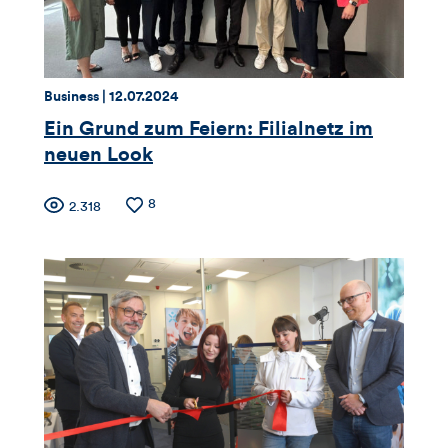
Kommentare
dieses
Thema:
Datum:
Business |
12.07.2024
Artikels
Ein Grund zum Feiern: Filialnetz im
neuen Look
Zähler
Anzahl
8
Anzahl
2.318
der
der
für
Likes
Views
Views,
Likes
und
Kommentare