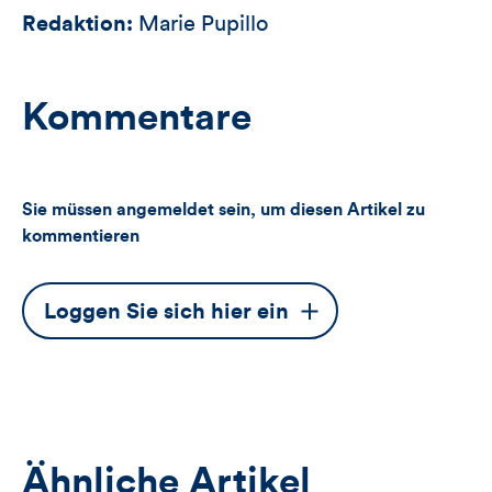
Redaktion:
Marie Pupillo
Kommentare
Sie müssen angemeldet sein, um diesen Artikel zu
kommentieren
Dieser
Loggen Sie sich hier ein
Button
öffnet
das
Anmeldeformular
Ähnliche Artikel