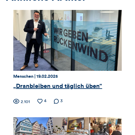
Thema:
Datum:
Menschen |
19.02.2025
„Dranbleiben und täglich üben“
Zähler
Anzahl
4
Anzahl der
3
Anzahl
2.101
der
Kommentare
der
für
Likes
Views
Views,