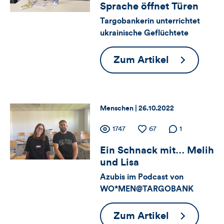
Sprache öffnet Türen
für
Views
Likes
Targobankerin unterrichtet
Views,
ukrainische Geflüchtete
Likes
Sprache
Zum Artikel
und
öffnet
Türen
Kommentare
Thema:
Datum:
Menschen |
26.10.2022
dieses
Zähler
Anzahl
1747
Anzahl
67
Anzahl der
1
Artikels
der
der
Kommentare
Ein Schnack mit… Melih
für
Views
Likes
und Lisa
Views,
Azubis im Podcast von
WO*MEN@TARGOBANK
Likes
und
Ein
Zum Artikel