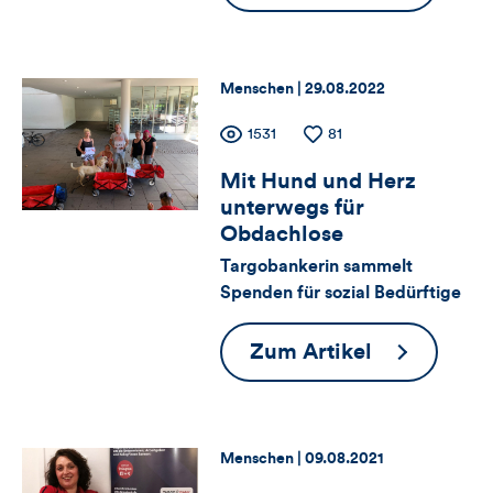
Schnack
Kommentare
mit…
dieses
Melih
Thema:
Datum:
Menschen |
29.08.2022
und
Artikels
Zähler
Anzahl
1531
Anzahl
81
Lisa
der
der
Mit Hund und Herz
für
Views
Likes
unterwegs für
Views,
Obdachlose
Targobankerin sammelt
Likes
Spenden für sozial Bedürftige
und
Mit
Zum Artikel
Kommentare
Hund
dieses
und
Herz
Artikels
Thema:
Datum:
Menschen |
09.08.2021
unterwegs