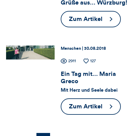
Artikels
Grüße aus… Würzburg!
für
Views
Likes
Views,
Grüße
Zum Artikel
aus…
Likes
Würzburg!
und
Thema:
Datum:
Menschen |
30.08.2018
Kommentare
Zähler
Anzahl
2911
Anzahl
127
dieses
der
der
Ein Tag mit… Maria
für
Views
Likes
Artikels
Greco
Views,
Mit Herz und Seele dabei
Likes
Ein
Zum Artikel
und
Tag
mit…
Kommentare
Maria