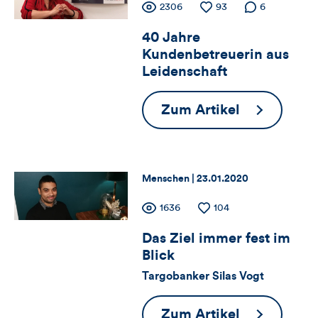
Zähler
Anzahl
2306
Anzahl
93
Anzahl der
6
für
der
der
Kommentare
Obdachlos
40 Jahre
für
Views
Likes
Kundenbetreuerin aus
Views,
Leidenschaft
Likes
40
Zum Artikel
und
Jahre
Kundenbetr
Kommentare
aus
Thema:
Datum:
Menschen |
23.01.2020
dieses
Leidenschaf
Zähler
Anzahl
1636
Anzahl
104
Artikels
der
der
Das Ziel immer fest im
für
Views
Likes
Blick
Views,
Targobanker Silas Vogt
Likes
Das
Zum Artikel