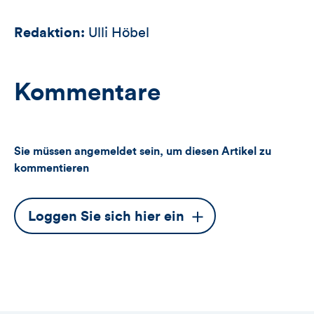
Redaktion:
Ulli Höbel
Kommentare
Sie müssen angemeldet sein, um diesen Artikel zu
kommentieren
Dieser
Loggen Sie sich hier ein
Button
öffnet
das
Anmeldeformular