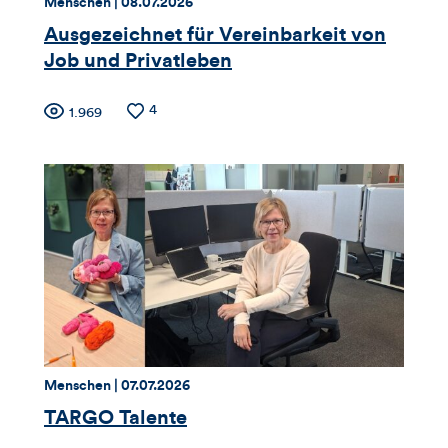
Thema:
Datum:
Menschen |
08.07.2026
Artikels
Ausgezeichnet für Vereinbarkeit von
Job und Privatleben
Zähler
Anzahl
4
Anzahl
1.969
der
der
für
Likes
Views
Views,
Likes
und
Kommentare
dieses
Thema:
Datum:
Menschen |
07.07.2026
Artikels
TARGO Talente