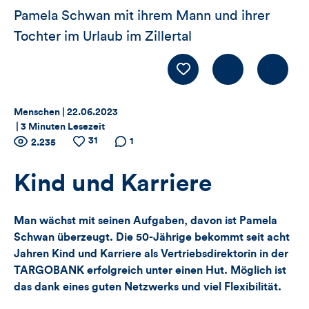
Pamela Schwan mit ihrem Mann und ihrer
Tochter im Urlaub im Zillertal
Kommentiere
LIKE
Thema:
Datum:
Menschen |
22.06.2023
|
3 Minuten Lesezeit
Zähler
31
Anzahl
Anzahl
Anzahl der
1
2.235
der
der
Kommentare
für
Views
Likes
Kind und Karriere
Views,
Man wächst mit seinen Aufgaben, davon ist Pamela
Likes
Schwan überzeugt. Die 50-Jährige bekommt seit acht
Jahren Kind und Karriere als Vertriebsdirektorin in der
und
TARGOBANK erfolgreich unter einen Hut. Möglich ist
Kommentare
das dank eines guten Netzwerks und viel Flexibilität.