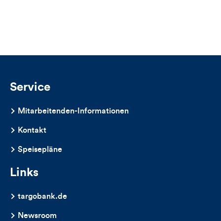
für
Views,
Likes
und
Kommentare
Service
dieses
Mitarbeitenden-Informationen
Artikels
Kontakt
Speisepläne
Links
targobank.de
Newsroom