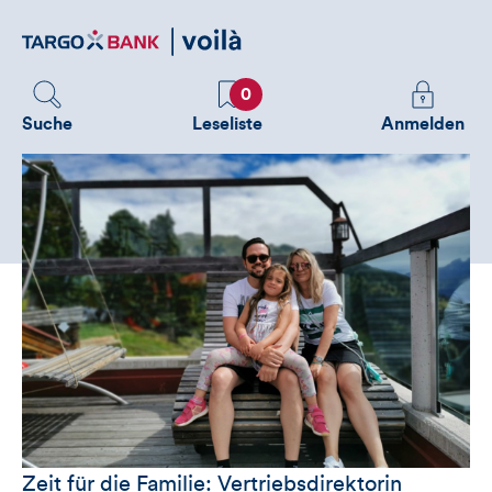
Direktlink
zum
Inhalt
Favoriten
Melden
0
Sie
Suche
Leseliste
Anmelden
sich
an
um
zusätzliche
Informatione
zu
sehen
Zeit für die Familie: Vertriebsdirektorin