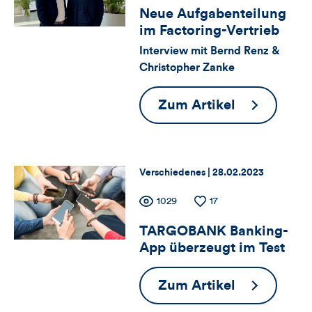
Neue Aufgabenteilung
für
Views
Likes
im Factoring-Vertrieb
Views,
Interview mit Bernd Renz &
Christopher Zanke
Likes
und
Neue
Zum Artikel
Aufgabente
Kommentare
im
dieses
Factoring-
Thema:
Datum:
Verschiedenes |
28.02.2023
Vertrieb
Artikels
Zähler
Anzahl
1029
Anzahl
17
der
der
TARGOBANK Banking-
für
Views
Likes
App überzeugt im Test
Views,
TARGOBA
Zum Artikel
Likes
Banking-