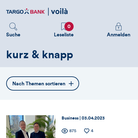
Direktlink
zum
Inhalt
Favoriten
Melden
0
Sie
Suche
Leseliste
Anmelden
sich
an
kurz & knapp
um
zusätzliche
Informatione
zu
Öffnet
Nach Themen sortieren
sehen
die
Themennavigation
Thema:
Datum:
Business |
03.04.2023
Zähler
Anzahl
875
Anzahl
4
der
der