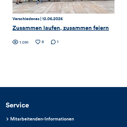
Kommentare
dieses
Thema:
Datum:
Verschiedenes |
12.06.2026
Artikels
Zusammen laufen, zusammen feiern
Zähler
Anzahl
8
Anzahl der
1
Anzahl
1.091
der
Kommentare
der
für
Likes
Views
Views,
Likes
und
Kommentare
Service
dieses
Mitarbeitenden-Informationen