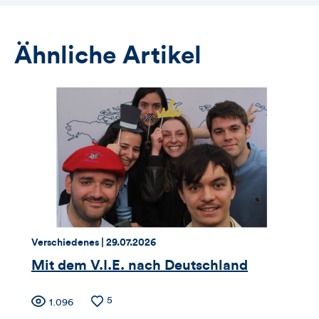
Ähnliche Artikel
Thema:
Datum:
Verschiedenes |
29.07.2026
Mit dem V.I.E. nach Deutschland
Zähler
Anzahl
5
Anzahl
1.096
der
der