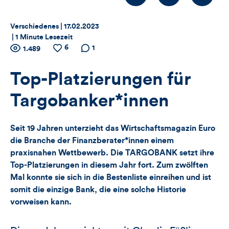
Thema:
Datum:
Verschiedenes |
17.02.2023
|
1 Minute Lesezeit
Zähler
6
Anzahl
Anzahl
Anzahl der
1
1.489
der
der
Kommentare
für
Views
Likes
Top-Platzierungen für
Views,
Targobanker*innen
Likes
Seit 19 Jahren unterzieht das Wirtschaftsmagazin Euro
und
die Branche der Finanzberater*innen einem
praxisnahen Wettbewerb. Die TARGOBANK setzt ihre
Kommentare
Top-Platzierungen in diesem Jahr fort. Zum zwölften
dieses
Mal konnte sie sich in die Bestenliste einreihen und ist
somit die einzige Bank, die eine solche Historie
Artikels
vorweisen kann.