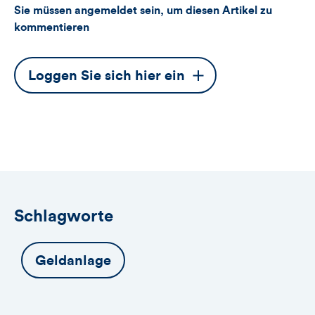
Sie müssen angemeldet sein, um diesen Artikel zu
kommentieren
Dieser
Loggen Sie sich hier ein
Button
öffnet
das
Anmeldeformular
Schlagworte
Geldanlage