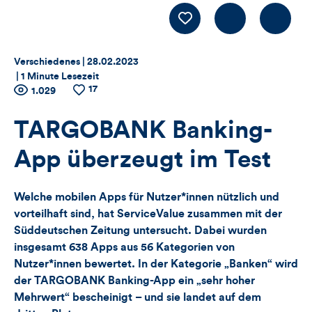
Kommentiere
LIKE
Thema:
Datum:
Verschiedenes |
28.02.2023
|
1 Minute Lesezeit
17
Zähler
Anzahl
1.029
Anzahl
der
der
für
Views
Likes
TARGOBANK Banking-
Views,
App überzeugt im Test
Likes
Welche mobilen Apps für Nutzer*innen nützlich und
und
vorteilhaft sind, hat ServiceValue zusammen mit der
Süddeutschen Zeitung untersucht. Dabei wurden
Kommentare
insgesamt 638 Apps aus 56 Kategorien von
Nutzer*innen bewertet. In der Kategorie „Banken“ wird
dieses
der TARGOBANK Banking-App ein „sehr hoher
Artikels
Mehrwert“ bescheinigt – und sie landet auf dem