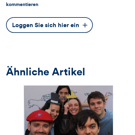
kommentieren
Dieser
Loggen Sie sich hier ein
Button
öffnet
das
Anmeldeformular
Ähnliche Artikel