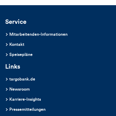
und
Kommentare
Service
dieses
Mitarbeitenden-Informationen
Artikels
Kontakt
Speisepläne
Links
targobank.de
Newsroom
Karriere-Insights
Pressemitteilungen