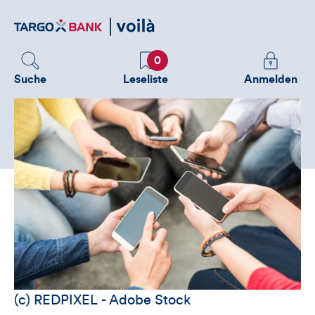
Direktlink
zum
Inhalt
Favoriten
Melden
0
Sie
Suche
Leseliste
Anmelden
sich
an
um
zusätzliche
Informatione
zu
sehen
(c) REDPIXEL - Adobe Stock