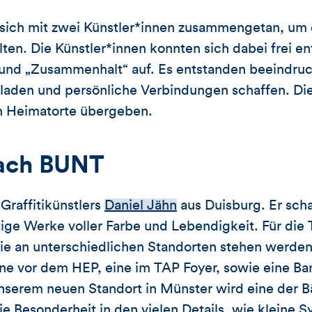
ch mit zwei Künstler*innen zusammengetan, um d
alten. Die Künstler*innen konnten sich dabei frei 
“ und „Zusammenhalt“ auf. Es entstanden beeindr
nladen und persönliche Verbindungen schaffen. D
n Heimatorte übergeben.
ach BUNT
Graffitikünstlers
Daniel Jähn
aus Duisburg. Er sch
rtige Werke voller Farbe und Lebendigkeit. Für 
die an unterschiedlichen Standorten stehen werde
ine vor dem HEP, eine im TAP Foyer, sowie eine Ba
nserem neuen Standort in Münster wird eine der B
ie Besonderheit in den vielen Details, wie kleine 