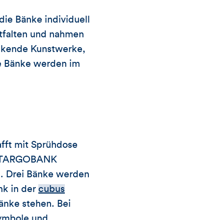
ie Bänke individuell
entfalten und nahmen
uckende Kunstwerke,
ie Bänke werden im
afft mit Sprühdose
die TARGOBANK
n. Drei Bänke werden
nk in der
cubus
änke stehen. Bei
Symbole und