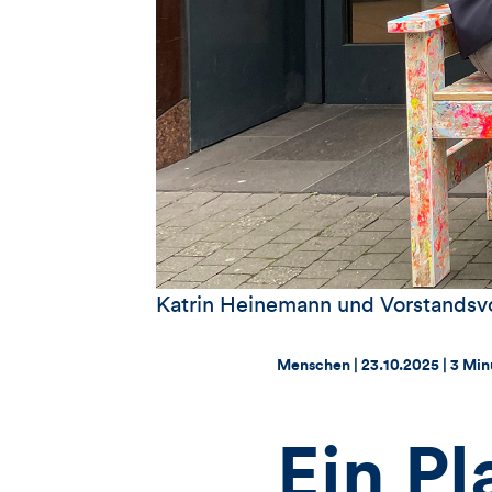
Katrin Heinemann und Vorstandsvo
Thema:
Datum:
Menschen |
23.10.2025
|
3 Min
Ein Pl