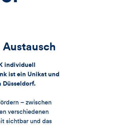
Views,
Likes
und
 Austausch
Kommentare
 individuell
dieses
nk ist ein Unikat und
n Düsseldorf.
Artikels
ördern – zwischen
den verschiedenen
t sichtbar und das