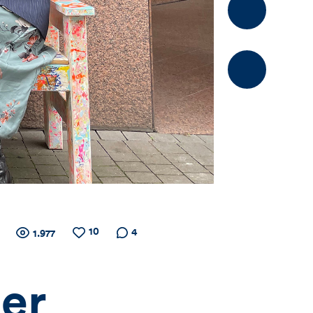
Kommentier
10
Zähler
Anzahl
Anzahl
Anzahl der
4
1.977
der
der
Kommentare
Views
Likes
für
der