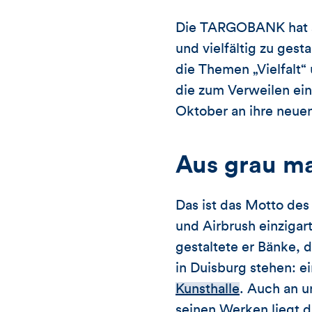
Die TARGOBANK hat si
und vielfältig zu gest
die Themen „Vielfalt
die zum Verweilen ei
Oktober an ihre neue
Aus grau m
Das ist das Motto des 
und Airbrush einziga
gestaltete er Bänke, 
in Duisburg stehen: e
Kunsthalle
. Auch an u
seinen Werken liegt d