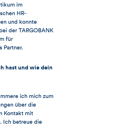
ktikum im
ischen HR-
men und konnte
re bei der TARGOBANK
am für
 Partner.
h hast und wie dein
 kümmere ich mich zum
ungen über die
m Kontakt mit
 Ich betreue die