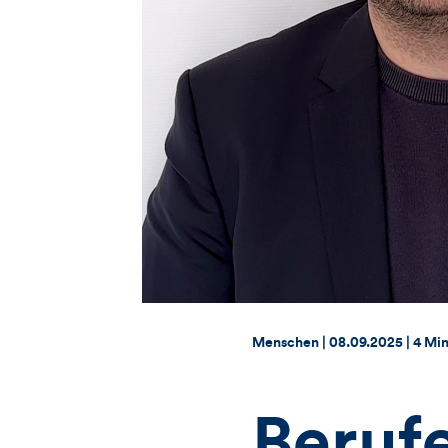
Thema:
Datum:
Menschen |
08.09.2025
|
4 Min
Berufe