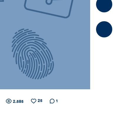
Kommentier
25
Zähler
Anzahl
Anzahl
Anzahl der
1
2.585
der
der
Kommentare
Views
Likes
für