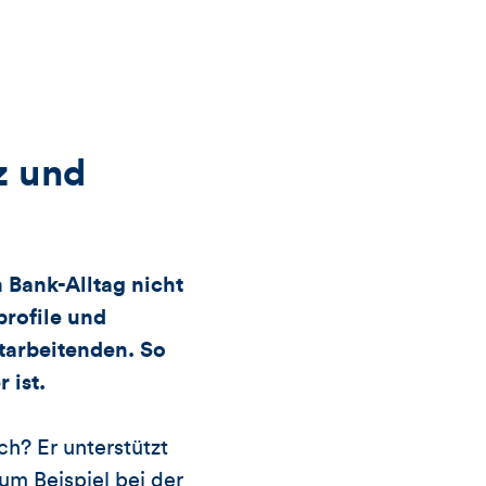
Views,
Likes
und
z und
Kommentare
dieses
 Bank-Alltag nicht
profile und
Artikels
tarbeitenden. So
 ist.
h? Er unterstützt
um Beispiel bei der