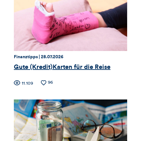
Likes
und
Kommentare
dieses
Thema:
Datum:
Finanztipps |
28.07.2026
Artikels
Gute (Kredit)Karten für die Reise
Zähler
Anzahl
96
Anzahl
11.109
der
der
für
Likes
Views
Views,
Likes
und