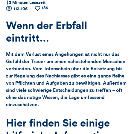
|
3 Minuten Lesezeit
185
Zähler
Anzahl
113.106
Anzahl
der
der
für
Views
Likes
Wenn der Erbfall
Views,
eintritt…
Likes
Mit dem Verlust eines Angehörigen ist nicht nur das
und
Gefühl der Trauer um einen nahestehenden Menschen
verbunden. Vom Totenschein über die Beisetzung bis
Kommentare
zur Regelung des Nachlasses gibt es eine ganze Reihe
von Pflichten und Aufgaben zu bewältigen. Außerdem
dieses
sind viele schwierige Entscheidungen zu treffen – oft
Artikels
ohne das nötige Wissen, die Lage umfassend
einzuschätzen.
Hier finden Sie einige