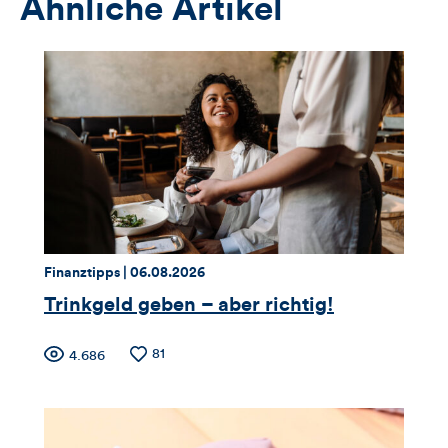
Ähnliche Artikel
Thema:
Datum:
Finanztipps |
06.08.2026
Trinkgeld geben – aber richtig!
Zähler
Anzahl
81
Anzahl
4.686
der
der
für
Likes
Views
Views,