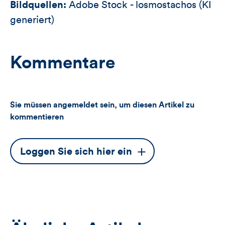
Bildquellen:
Adobe Stock - losmostachos (KI
generiert)
Kommentare
Sie müssen angemeldet sein, um diesen Artikel zu
kommentieren
Dieser
Loggen Sie sich hier ein
Button
öffnet
das
Anmeldeformular