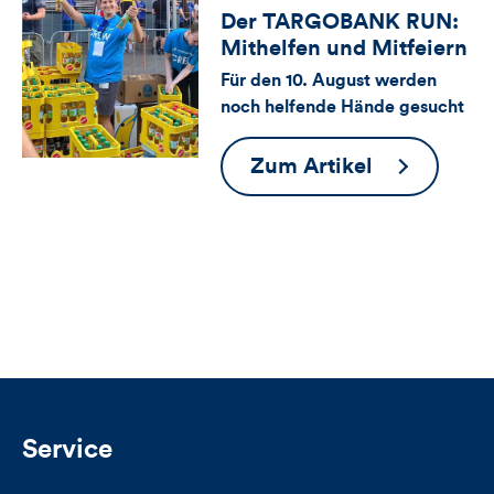
Der TARGOBANK RUN:
für
Views
Likes
Mithelfen und Mitfeiern
Views,
Für den 10. August werden
noch helfende Hände gesucht
Likes
und
Der
Zum Artikel
TARGOBA
Kommentare
RUN:
dieses
Mithelfen
und
Artikels
Mitfeiern
Service