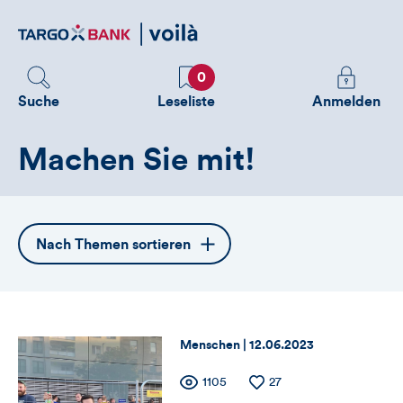
Direktlink
zum
Inhalt
Favoriten
Melden
0
Sie
Suche
Leseliste
Anmelden
sich
an
Machen Sie mit!
um
zusätzliche
Informatione
zu
Öffnet
Nach Themen sortieren
sehen
die
Themennavigation
Thema:
Datum:
Menschen |
12.06.2023
Zähler
Anzahl
1105
Anzahl
27
der
der