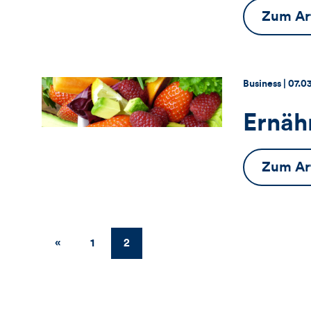
Zum Art
Thema:
Datu
Business |
07.0
Ernäh
Zum Art
«
Zurück
1
2