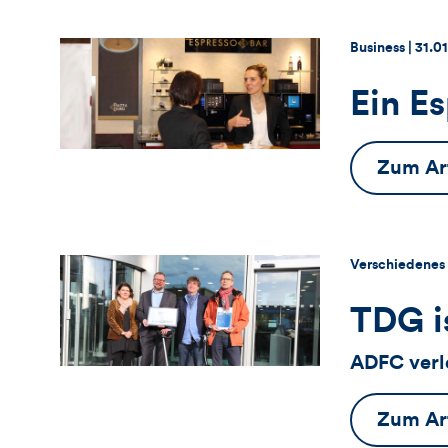
Thema:
Datu
Business |
31.0
Ein E
Zum Art
Thema:
Verschiedenes 
TDG i
ADFC verle
Zum Art