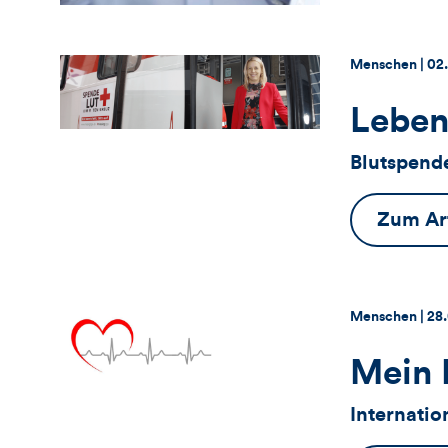
Thema:
Da
Menschen |
02.
Leben
Blutspend
Zum Art
Thema:
Da
Menschen |
28
Mein 
Internati