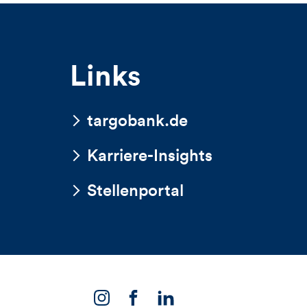
unvernünftig
dieses
Artikels
Links
targobank.de
Karriere-Insights
Stellenportal