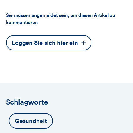
Sie müssen angemeldet sein, um diesen Artikel zu
kommentieren
Dieser
Loggen Sie sich hier ein
Button
öffnet
das
Anmeldeformular
Schlagworte
Gesundheit