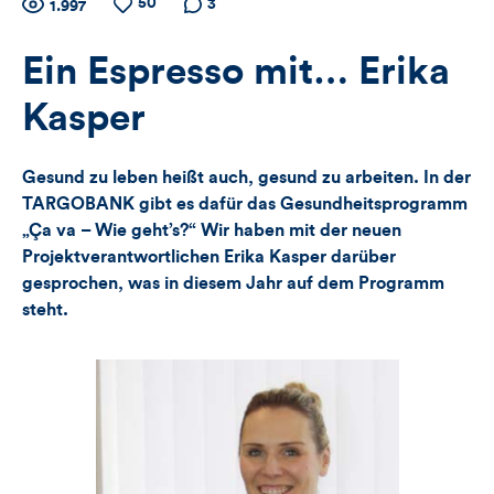
Zähler
50
Anzahl
Anzahl
Anzahl der
3
1.997
der
der
Kommentare
für
Views
Likes
Ein Espresso mit… Erika
Views,
Kasper
Likes
Gesund zu leben heißt auch, gesund zu arbeiten. In der
und
TARGOBANK gibt es dafür das Gesundheitsprogramm
„Ça va – Wie geht’s?“ Wir haben mit der neuen
Kommentare
Projektverantwortlichen Erika Kasper darüber
dieses
gesprochen, was in diesem Jahr auf dem Programm
steht.
Artikels