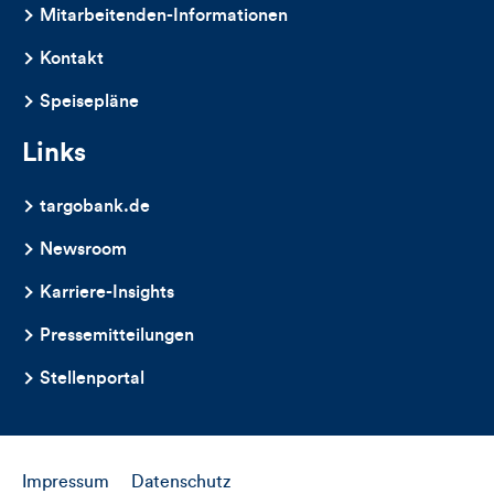
dieses
Mitarbeitenden-Informationen
Artikels
Kontakt
Speisepläne
Links
targobank.de
Newsroom
Karriere-Insights
Pressemitteilungen
Stellenportal
Impressum
Datenschutz