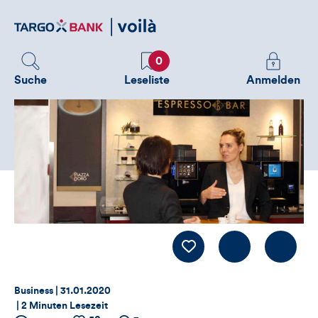
Direktlink
zum
Inhalt
Favoriten
Melden
0
Sie
Suche
Leseliste
Anmelden
sich
an
um
zusätzliche
Informatione
zu
sehen
Kommentiere
LIKE
Thema:
Datum:
Business |
31.01.2020
|
2 Minuten Lesezeit