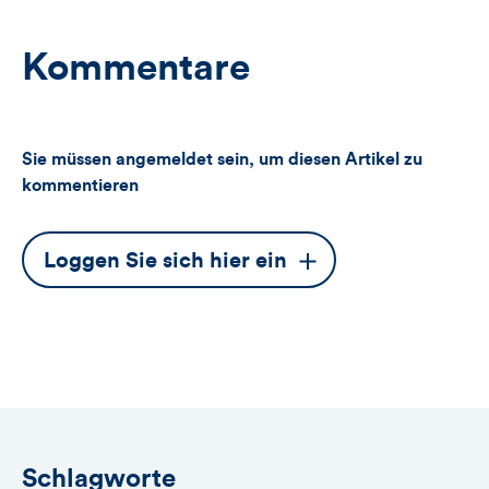
Kommentare
Sie müssen angemeldet sein, um diesen Artikel zu
kommentieren
Dieser
Loggen Sie sich hier ein
Button
öffnet
das
Anmeldeformular
Schlagworte