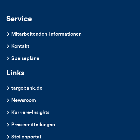
und
Kommentare
Service
dieses
Mitarbeitenden-Informationen
Artikels
Kontakt
Speisepläne
Links
targobank.de
Newsroom
Karriere-Insights
Pressemitteilungen
Stellenportal