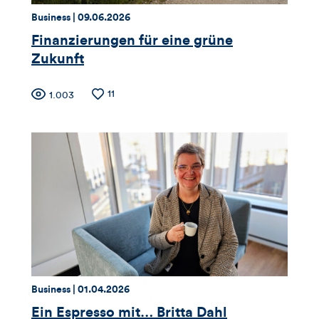
Thema:
Datum:
Business |
09.06.2026
Finanzierungen für eine grüne
Zukunft
Zähler
Anzahl
11
Anzahl
1.003
der
der
für
Likes
Views
Views,
Likes
und
Kommentare
dieses
Thema:
Datum:
Business |
01.04.2026
Artikels
Ein Espresso mit… Britta Dahl