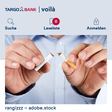
Direktlink
zum
Inhalt
Favoriten
Melden
0
Sie
Suche
Leseliste
Anmelden
sich
an
um
zusätzliche
Informatione
zu
sehen
rangizzz – adobe.stock