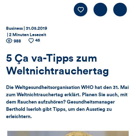
Kommentiere
LIKE
Thema:
Datum:
Business |
31.05.2019
|
2 Minuten Lesezeit
45
Zähler
Anzahl
988
Anzahl
der
der
für
Views
Likes
5 Ça va-Tipps zum
Views,
Weltnichtrauchertag
Likes
Die Weltgesundheitsorganisation WHO hat den 31. Mai
und
zum Weltnichtrauchertag erklärt. Planen Sie auch, mit
dem Rauchen aufzuhören? Gesundheitsmanager
Kommentare
Berthold Iserloh gibt Tipps, um den Ausstieg zu
erleichtern.
dieses
Artikels