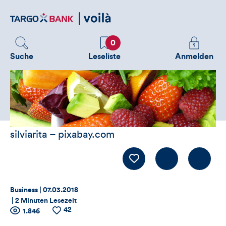
Direktlink
zum
Inhalt
Favoriten
Melden
0
Sie
Suche
Leseliste
Anmelden
sich
an
um
zusätzliche
Informatione
zu
silviarita – pixabay.com
sehen
Kommentiere
Like
Thema:
Datum:
Business |
07.03.2018
|
2 Minuten Lesezeit
42
Zähler
Anzahl
1.846
Anzahl
der
der