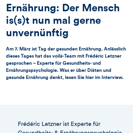
für
Views
Likes
Ernährung: Der Mensch
Views,
is(s)t nun mal gerne
Likes
unvernünftig
und
Am 7. März ist Tag der gesunden Ernährung. Anlässlich
Kommentare
dieses Tages hat das voilà-Team mit Frédéric Letzner
gesprochen – Experte für Gesundheits- und
dieses
Ernährungspsychologie. Was er über Diäten und
gesunde Ernährung denkt, lesen Sie hier im Interview.
Artikels
Frédéric Letzner ist Experte für
Gesundheits- & Ernährungspsychologie.