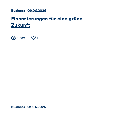
Thema:
Datum:
Business |
09.06.2026
Finanzierungen für eine grüne
Zukunft
Zähler
Anzahl
11
Anzahl
1.012
der
der
für
Likes
Views
Views,
Likes
und
Kommentare
dieses
Thema:
Datum:
Business |
01.04.2026