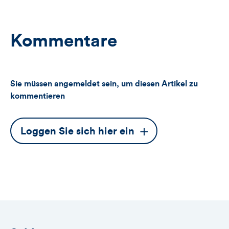
Kommentare
Sie müssen angemeldet sein, um diesen Artikel zu
kommentieren
Dieser
Loggen Sie sich hier ein
Button
öffnet
das
Anmeldeformular