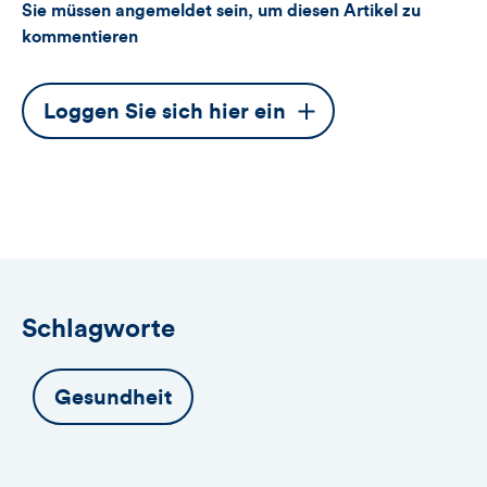
Sie müssen angemeldet sein, um diesen Artikel zu
kommentieren
Dieser
Loggen Sie sich hier ein
Button
öffnet
das
Anmeldeformular
Schlagworte
Gesundheit