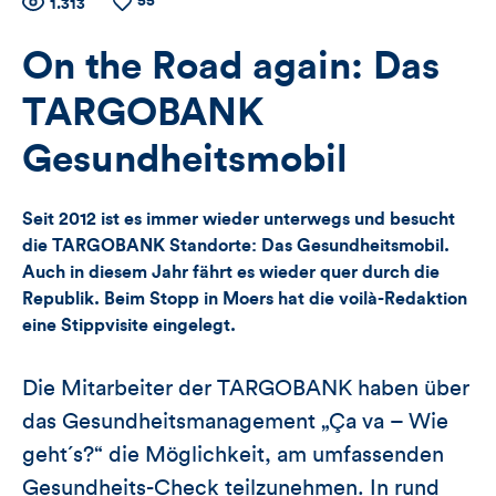
55
Zähler
Anzahl
1.313
Anzahl
der
der
für
Views
Likes
On the Road again: Das
Views,
TARGOBANK
Likes
Gesundheitsmobil
und
Seit 2012 ist es immer wieder unterwegs und besucht
Kommentare
die TARGOBANK Standorte: Das Gesundheitsmobil.
Auch in diesem Jahr fährt es wieder quer durch die
dieses
Republik. Beim Stopp in Moers hat die voilà-Redaktion
eine Stippvisite eingelegt.
Artikels
Die Mitarbeiter der TARGOBANK haben über
das Gesundheitsmanagement „Ça va – Wie
geht´s?“ die Möglichkeit, am umfassenden
Gesundheits-Check teilzunehmen. In rund