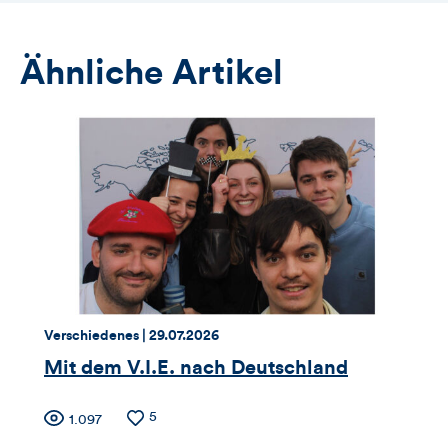
Ähnliche Artikel
Thema:
Datum:
Verschiedenes |
29.07.2026
Mit dem V.I.E. nach Deutschland
Zähler
Anzahl
5
Anzahl
1.097
der
der