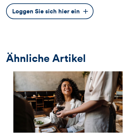
Dieser
Loggen Sie sich hier ein
Button
öffnet
das
Anmeldeformular
Ähnliche Artikel