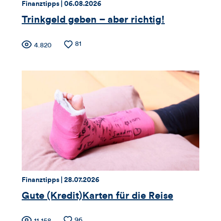
Thema:
Datum:
Finanztipps |
06.08.2026
Trinkgeld geben – aber richtig!
Zähler
Anzahl
81
Anzahl
4.820
der
der
für
Likes
Views
Views,
Likes
und
Kommentare
dieses
Thema:
Datum:
Finanztipps |
28.07.2026
Artikels
Gute (Kredit)Karten für die Reise
Anzahl
96