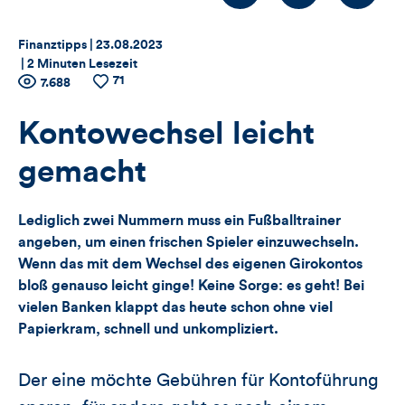
Thema:
Datum:
Finanztipps |
23.08.2023
|
2 Minuten Lesezeit
71
Zähler
Anzahl
7.688
Anzahl
der
der
für
Views
Likes
Kontowechsel leicht
Views,
gemacht
Likes
Lediglich zwei Nummern muss ein Fußballtrainer
und
angeben, um einen frischen Spieler einzuwechseln.
Wenn das mit dem Wechsel des eigenen Girokontos
Kommentare
bloß genauso leicht ginge! Keine Sorge: es geht! Bei
vielen Banken klappt das heute schon ohne viel
dieses
Papierkram, schnell und unkompliziert.
Artikels
Der eine möchte Gebühren für Kontoführung