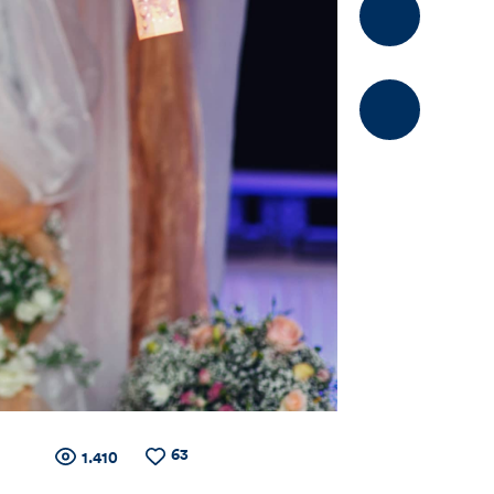
Kommentier
63
Zähler
Anzahl
Anzahl
1.410
der
der