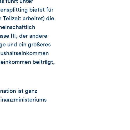
s führt unter
splitting bietet für
Teilzeit arbeitet) die
einschaftlich
se III, der andere
ge und ein größeres
Haushaltseinkommen
eneinkommen beiträgt,
ation ist ganz
inanzministeriums