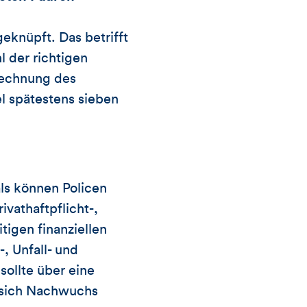
eknüpft. Das betrifft
l der richtigen
rechnung des
l spätestens sieben
als können Policen
vathaftpflicht-,
tigen finanziellen
, Unfall- und
ollte über eine
 sich Nachwuchs