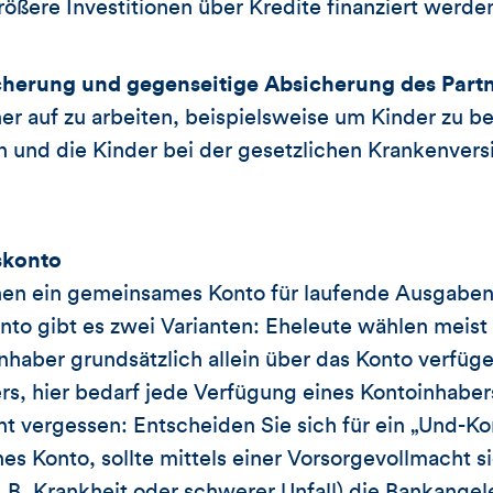
ößere Investitionen über Kredite finanziert werde
cherung und gegenseitige Absicherung des Partn
er auf zu arbeiten, beispielsweise um Kinder zu b
n und die Kinder bei der gesetzlichen Krankenvers
skonto
fnen ein gemeinsames Konto für laufende Ausgabe
to gibt es zwei Varianten: Eheleute wählen meist 
haber grundsätzlich allein über das Konto verfüge
rs, hier bedarf jede Verfügung eines Kontoinhabe
t vergessen: Entscheiden Sie sich für ein „Und-Ko
nes Konto, sollte mittels einer Vorsorgevollmacht s
z. B. Krankheit oder schwerer Unfall) die Bankange