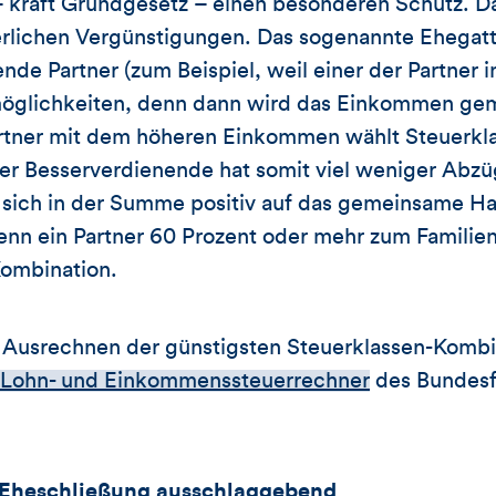
– kraft Grundgesetz – einen besonderen Schutz. Da
rlichen Vergünstigungen. Das sogenannte Ehegatten
de Partner (zum Beispiel, weil einer der Partner in 
öglichkeiten, denn dann wird das Einkommen gem
artner mit dem höheren Einkommen wählt Steuerklas
Der Besserverdienende hat somit viel weniger Abzü
 sich in der Summe positiv auf das gemeinsame 
enn ein Partner 60 Prozent oder mehr zum Famili
Kombination.
s Ausrechnen der günstigsten Steuerklassen-Kombin
Lohn- und Einkommenssteuerrechner
des Bundesf
r Eheschließung ausschlaggebend