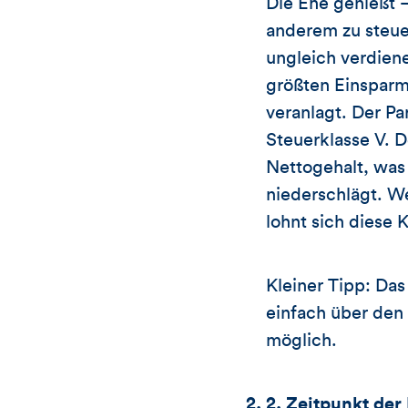
Die Ehe genießt 
anderem zu steue
ungleich verdienen
größten Einsparm
veranlagt. Der P
Steuerklasse V. 
Nettogehalt, was
niederschlägt. W
lohnt sich diese 
Kleiner Tipp: Da
einfach über den
möglich.
2. Zeitpunkt de