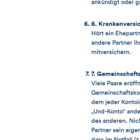
ankündigt oder gr
6. Krankenversi
Hört ein Ehepartn
andere Partner ih
mitversichern.
7. Gemeinschaft
Viele Paare eröf
Gemeinschaftskon
dem jeder Kontoin
„Und-Konto“ ande
des anderen. Nich
Partner sein eige
dass im Notfall (