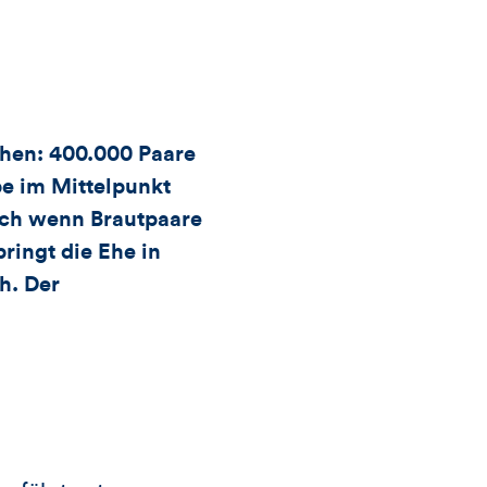
Views
Likes
für
n
Views,
Likes
chen: 400.000 Paare
be im Mittelpunkt
und
uch wenn Brautpaare
ingt die Ehe in
Kommentare
ch. Der
dieses
Artikels