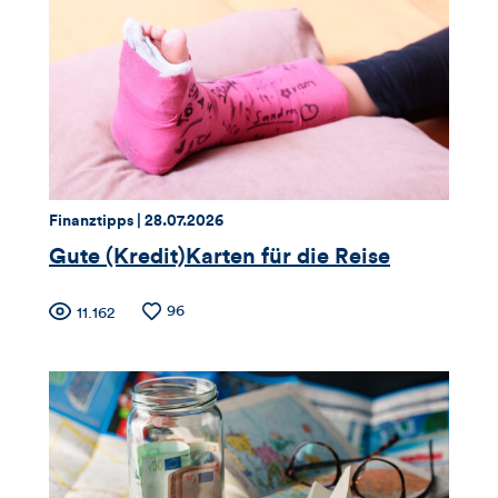
Views,
Likes
und
Kommentare
dieses
Thema:
Datum:
Finanztipps |
28.07.2026
Artikels
Gute (Kredit)Karten für die Reise
Zähler
Anzahl
96
Anzahl
11.162
der
der
für
Likes
Views
Views,
Likes