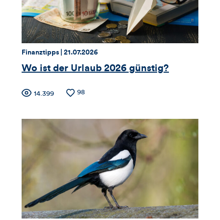
und
Kommentare
dieses
Thema:
Datum:
Finanztipps |
21.07.2026
Artikels
Wo ist der Urlaub 2026 günstig?
Zähler
Anzahl
98
Anzahl
14.399
der
der
für
Likes
Views
Views,
Likes
und
Kommentare