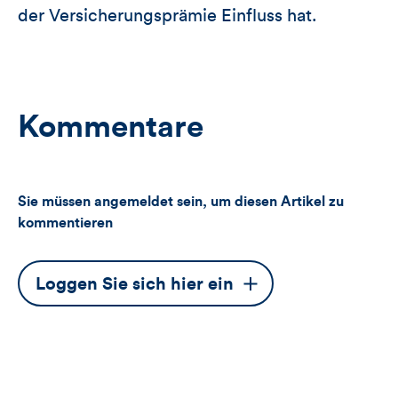
der Versicherungsprämie Einfluss hat.
Kommentare
Sie müssen angemeldet sein, um diesen Artikel zu
kommentieren
Dieser
Loggen Sie sich hier ein
Button
öffnet
das
Anmeldeformular