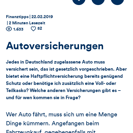
Thema:
Datum:
Finanztipps |
22.02.2019
|
2 Minuten Lesezeit
52
Zähler
Anzahl
1.633
Anzahl
der
der
für
Views
Likes
Autoversicherungen
Views,
Jedes in Deutschland zugelassene Auto muss
Likes
versichert sein, das ist gesetzlich vorgeschrieben. Aber
bietet eine Haftpflichtversicherung bereits genügend
und
Schutz oder benötige ich zusätzlich eine Voll- oder
Teilkasko? Welche anderen Versicherungen gibt es –
Kommentare
und für wen kommen sie in Frage?
dieses
Wer Auto fährt, muss sich um eine Menge
Artikels
Dinge kümmern. Angefangen beim
Fahrzeugkauf, gegebenenfalls mit