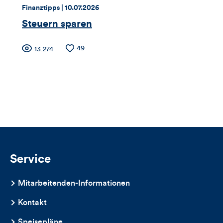
dieses
Thema:
Datum:
Finanztipps |
10.07.2026
Artikels
Steuern sparen
Zähler
Anzahl
49
Anzahl
13.274
der
der
für
Likes
Views
Views,
Likes
und
Kommentare
Service
dieses
Mitarbeitenden-Informationen
Artikels
Kontakt
Speisepläne