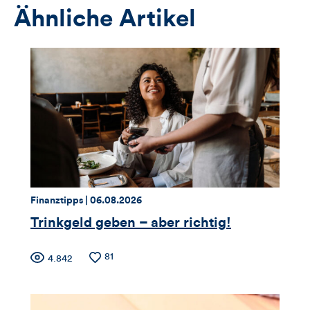
Ähnliche Artikel
Thema:
Datum:
Finanztipps |
06.08.2026
Trinkgeld geben – aber richtig!
Zähler
Anzahl
81
Anzahl
4.842
der
der
für
Likes
Views