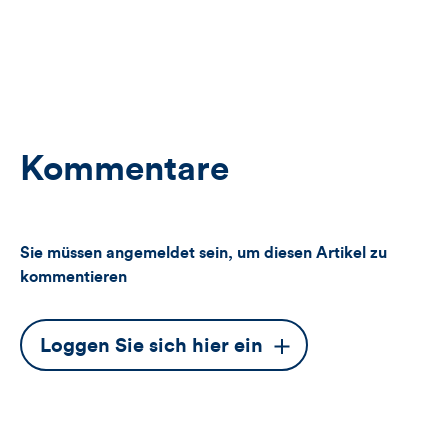
Kommentare
Sie müssen angemeldet sein, um diesen Artikel zu
kommentieren
Dieser
Loggen Sie sich hier ein
Button
öffnet
das