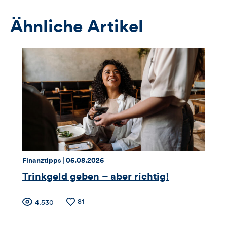
Anmeldeformular
Ähnliche Artikel
Thema:
Datum:
Finanztipps |
06.08.2026
Trinkgeld geben – aber richtig!
Zähler
Anzahl
81
Anzahl
4.530
der
der
Likes
Views