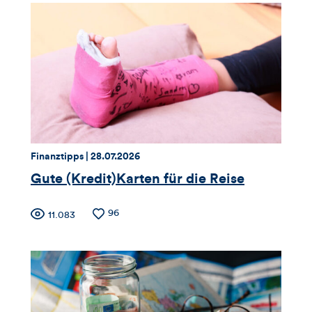
für
Views,
Likes
und
Kommentare
dieses
Thema:
Datum:
Finanztipps |
28.07.2026
Artikels
Gute (Kredit)Karten für die Reise
Zähler
Anzahl
96
Anzahl
11.083
der
der
für
Likes
Views
Views,
Likes