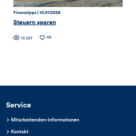
dieses
Thema:
Datum:
Finanztipps |
10.07.2026
Artikels
Steuern sparen
Zähler
Anzahl
49
Anzahl
13.251
der
der
für
Likes
Views
Views,
Likes
und
Kommentare
Service
dieses
Mitarbeitenden-Informationen
Artikels
Kontakt