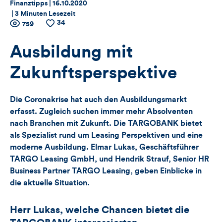
Thema:
Datum:
Finanztipps |
16.10.2020
|
3 Minuten Lesezeit
34
Zähler
Anzahl
759
Anzahl
der
der
für
Views
Likes
Ausbildung mit
Views,
Zukunftsperspektive
Likes
Die Coronakrise hat auch den Ausbildungsmarkt
und
erfasst. Zugleich suchen immer mehr Absolventen
nach Branchen mit Zukunft. Die TARGOBANK bietet
Kommentare
als Spezialist rund um Leasing Perspektiven und eine
moderne Ausbildung. Elmar Lukas, Geschäftsführer
dieses
TARGO Leasing GmbH, und Hendrik Strauf, Senior HR
Artikels
Business Partner TARGO Leasing, geben Einblicke in
die aktuelle Situation.
Herr Lukas, welche Chancen bietet die