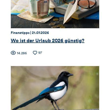
und
Kommentare
dieses
Thema:
Datum:
Finanztipps |
21.07.2026
Artikels
Wo ist der Urlaub 2026 günstig?
Zähler
Anzahl
97
Anzahl
14.286
der
der
für
Likes
Views
Views,
Likes
und
Kommentare