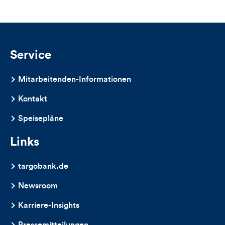
Likes
und
Kommentare
Service
dieses
Mitarbeitenden-Informationen
Artikels
Kontakt
Speisepläne
Links
targobank.de
Newsroom
Karriere-Insights
Pressemitteilungen