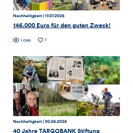
Thema:
Datum:
Nachhaltigkeit |
17.07.2026
146.000 Euro für den guten Zweck!
Zähler
Anzahl
7
Anzahl
1.099
der
der
für
Likes
Views
Views,
Likes
und
Kommentare
dieses
Thema:
Datum:
Nachhaltigkeit |
30.06.2026
Artikels
40 Jahre TARGOBANK Stiftung