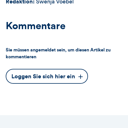
Redaktion:
Swenja Voebel
Kommentare
Sie müssen angemeldet sein, um diesen Artikel zu
kommentieren
Dieser
Loggen Sie sich hier ein
Button
öffnet
das
Anmeldeformular