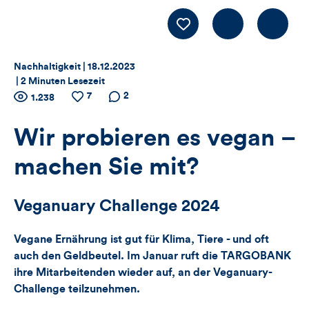
Kommentiere
LIKE
Thema:
Datum:
Nachhaltigkeit |
18.12.2023
|
2 Minuten Lesezeit
Zähler
7
Anzahl
Anzahl
Anzahl der
2
1.238
der
der
Kommentare
für
Views
Likes
Wir probieren es vegan –
Views,
machen Sie mit?
Likes
Veganuary Challenge 2024
und
Vegane Ernährung ist gut für Klima, Tiere - und oft
Kommentare
auch den Geldbeutel. Im Januar ruft die TARGOBANK
dieses
ihre Mitarbeitenden wieder auf, an der Veganuary-
Challenge teilzunehmen.
Artikels