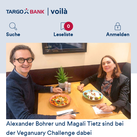
Direktlink
zum
Inhalt
Favoriten
Melden
0
Sie
Suche
Leseliste
Anmelden
sich
an
um
zusätzliche
Informatione
zu
sehen
Alexander Bohrer und Magali Tietz sind bei
der Veganuary Challenge dabei