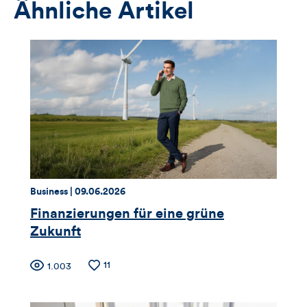
Ähnliche Artikel
Thema:
Datum:
Business |
09.06.2026
Finanzierungen für eine grüne
Zukunft
Zähler
Anzahl
11
Anzahl
1.003
der
der
für
Likes
Views