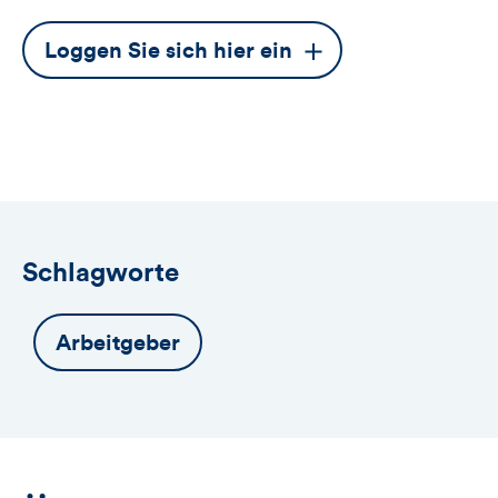
Dieser
Loggen Sie sich hier ein
Button
öffnet
das
Anmeldeformular
Schlagworte
Arbeitgeber