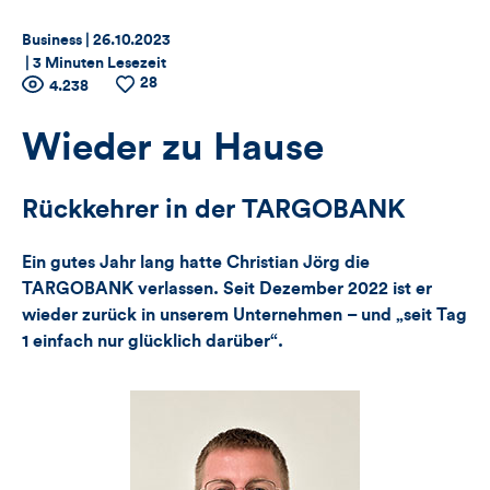
Thema:
Datum:
Business |
26.10.2023
|
3 Minuten Lesezeit
28
Zähler
Anzahl
4.238
Anzahl
der
der
für
Views
Likes
Wieder zu Hause
Views,
Rückkehrer in der TARGOBANK
Likes
Ein gutes Jahr lang hatte Christian Jörg die
und
TARGOBANK verlassen. Seit Dezember 2022 ist er
wieder zurück in unserem Unternehmen – und „seit Tag
Kommentare
1 einfach nur glücklich darüber“.
dieses
Artikels