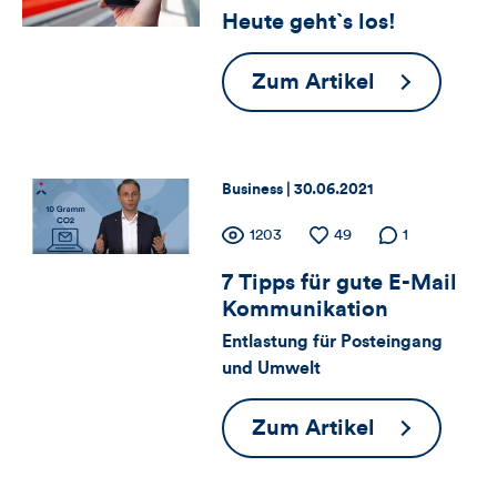
Heute geht`s los!
für
Views
Likes
Views,
Heute
Zum Artikel
geht`s
Likes
los!
und
Thema:
Datum:
Business |
30.06.2021
Kommentare
Zähler
Anzahl
1203
Anzahl
49
Anzahl der
1
dieses
der
der
Kommentare
7 Tipps für gute E-Mail
für
Views
Likes
Artikels
Kommunikation
Views,
Entlastung für Posteingang
und Umwelt
Likes
und
7
Zum Artikel
Tipps
Kommentare
für