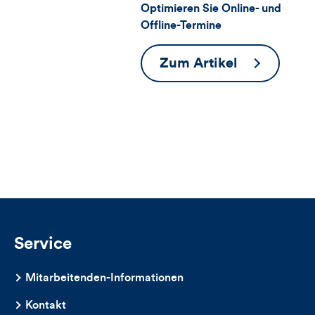
Views,
Optimieren Sie Online- und
Offline-Termine
Likes
und
12
Zum Artikel
Tipps
Kommentare
für
dieses
effiziente
Meetings
Artikels
Service
Mitarbeitenden-Informationen
Kontakt