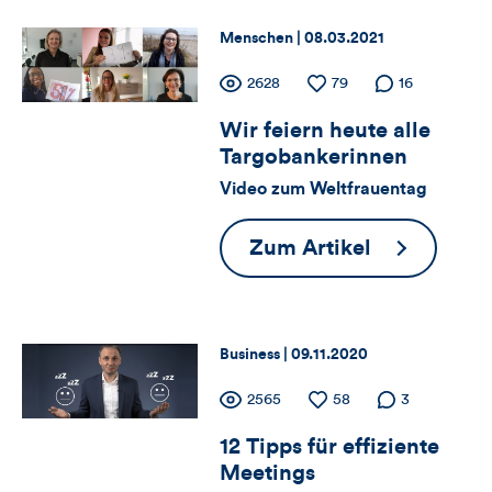
dieses
gute
Thema:
Datum:
Menschen |
08.03.2021
E-
Artikels
Zähler
Anzahl
2628
Anzahl
79
Anzahl der
16
Mail
der
der
Kommentare
Kommunika
Wir feiern heute alle
für
Views
Likes
Targobankerinnen
Views,
Video zum Weltfrauentag
Likes
Wir
Zum Artikel
und
feiern
heute
Kommentare
alle
Thema:
Datum:
Business |
09.11.2020
dieses
Targobanke
Zähler
Anzahl
2565
Anzahl
58
Anzahl der
3
Artikels
der
der
Kommentare
12 Tipps für effiziente
für
Views
Likes
Meetings