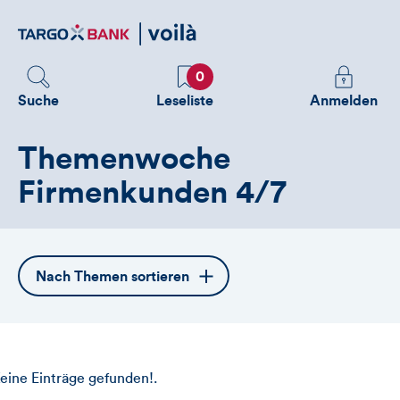
Direktlink
zum
Inhalt
Favoriten
Melden
0
Sie
Suche
Leseliste
Anmelden
sich
an
Themenwoche
um
zusätzliche
Firmenkunden 4/7
Informatione
zu
sehen
Öffnet
Nach Themen sortieren
die
Themennavigation
eine Einträge gefunden!.