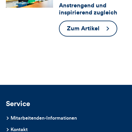
Anstrengend und
für
Views
Likes
inspirierend zugleich
Views,
Anstrengen
Zum Artikel
Likes
und
und
inspirieren
zugleich
Kommentare
dieses
Artikels
Service
Mitarbeitenden-Informationen
Kontakt