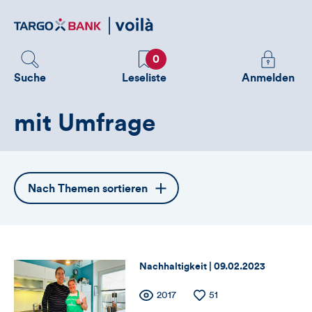
Direktlink
zum
Inhalt
Favoriten
Melden
0
Sie
Suche
Leseliste
Anmelden
sich
an
mit Umfrage
um
zusätzliche
Informatione
zu
Öffnet
Nach Themen sortieren
sehen
die
Themennavigation
Thema:
Datum:
Nachhaltigkeit |
09.02.2023
Zähler
Anzahl
2017
Anzahl
51
der
der