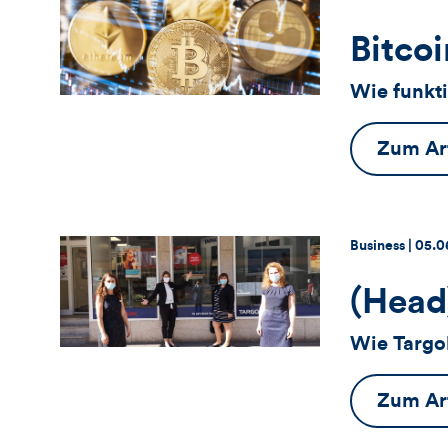
Bitcoi
Wie funkt
Zum Art
Thema:
Datu
Business |
05.0
(Head
Wie Targo
Zum Art