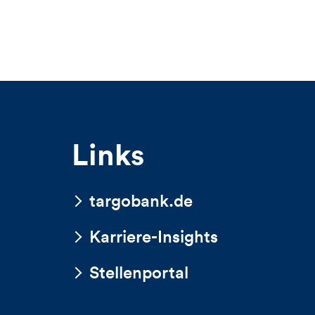
statt
und
Homeoffice
Kommentare
dieses
Artikels
Links
targobank.de
Karriere-Insights
Stellenportal